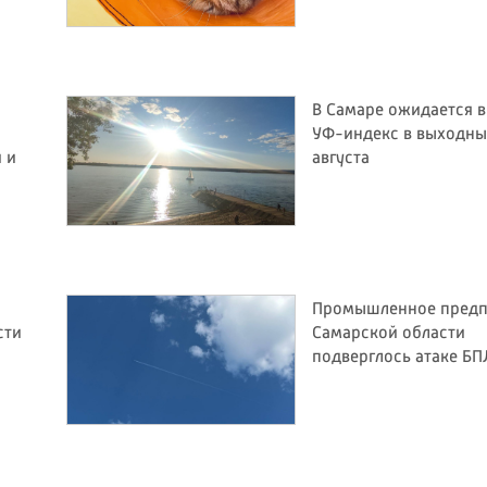
В Самаре ожидается 
УФ-индекс в выходные
и и
августа
Промышленное предп
сти
Самарской области
подверглось атаке Б