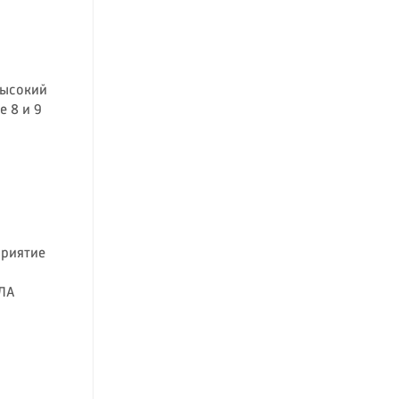
высокий
 8 и 9
риятие
ПЛА