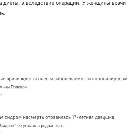
а диеты, а вследствие операции. У женщины врачи
ль.
ые врачи ждут всплеска заболеваемости коронавирусом
 Анны Поповой
23
м сидром насмерть отравилась 17-летняя девушка
Сидром" ее угостила родная мать
23