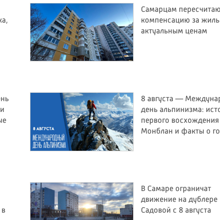
Самарцам пересчита
ка,
компенсацию за жиль
актуальным ценам
ень
8 августа — Междун
 и
день альпинизма: ист
ые
первого восхождения
Монблан и факты о г
В Самаре ограничат
движение на дублере
 в
Садовой с 8 августа