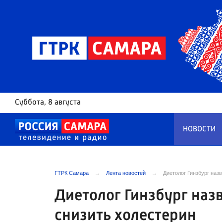
Суббота
, 8 августа
НОВОСТИ
ГТРК Самара
Лента новостей
Диетолог Гинзбург наз
Диетолог Гинзбург наз
снизить холестерин