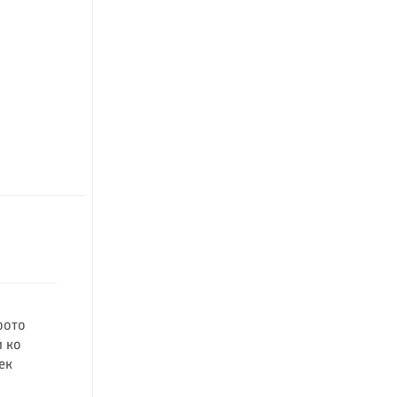
фото
 ко
ек