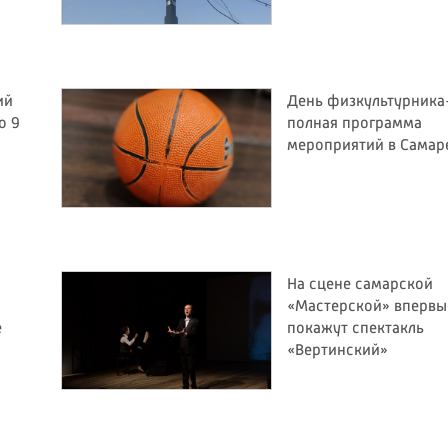
ий
День физкультурника
о 9
полная программа
мероприятий в Самар
На сцене самарской
«Мастерской» впервы
е
покажут спектакль
«Вертинский»