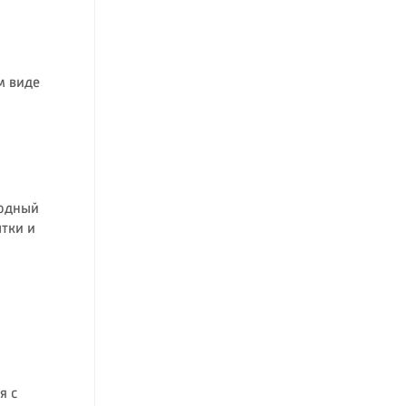
м виде
родный
ытки и
я с