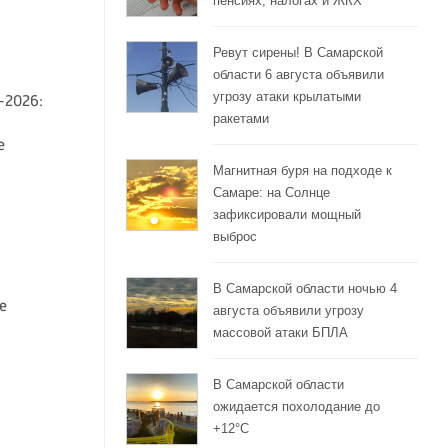
пенсиях, налогах и ЖКХ
Ревут сирены! В Самарской
области 6 августа объявили
угрозу атаки крылатыми
-2026:
ракетами
е
Магнитная буря на подходе к
Самаре: на Солнце
зафиксировали мощный
выброс
В Самарской области ночью 4
е
августа объявили угрозу
массовой атаки БПЛА
В Самарской области
ожидается похолодание до
+12°C