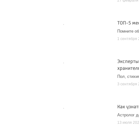
27 февраля
ТОП-5 мес
Помните об
1 сентября 
Эксперты 
хранител
Пол, стихи
3 сентября 
Как узна
Астролог д
13 июля 20