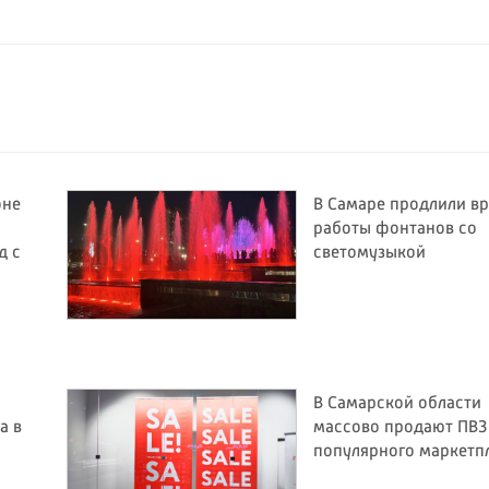
оне
В Самаре продлили в
работы фонтанов со
д с
светомузыкой
В Самарской области
а в
массово продают ПВЗ
популярного маркетп