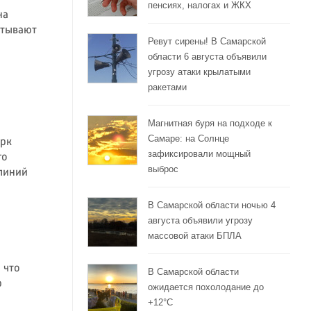
пенсиях, налогах и ЖКХ
на
атывают
Ревут сирены! В Самарской
области 6 августа объявили
угрозу атаки крылатыми
ракетами
Магнитная буря на подходе к
Самаре: на Солнце
арк
зафиксировали мощный
го
выброс
линий
В Самарской области ночью 4
августа объявили угрозу
массовой атаки БПЛА
 что
В Самарской области
р
ожидается похолодание до
+12°C