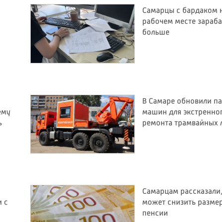
Самарцы с бардаком 
рабочем месте зараб
больше
а
В Самаре обновили п
ему
машин для экстренно
ь
ремонта трамвайных 
Самарцам рассказали,
 с
может снизить разме
пенсии