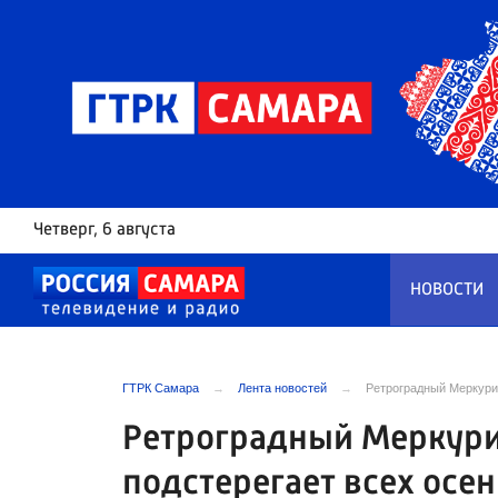
Четверг
, 6 августа
НОВОСТИ
ГТРК Самара
Лента новостей
Ретроградный Меркурий
Ретроградный Меркурий
подстерегает всех осе