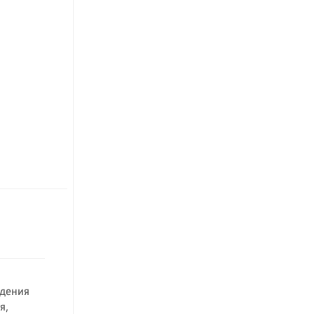
ждения
я,