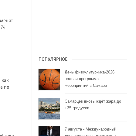
зменят
174
ПОПУЛЯРНОЕ
День физкультурника-2026:
полная программа
 как
мероприятий в Самаре
а по
Самарцев вновь ждёт жара до
+35 градусов
7 августа - Международный
день холостяка: открытки и