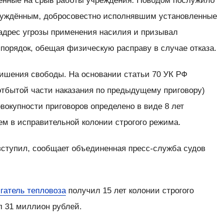
енные на срыв работы учреждения. Поводом послужило
осуждённым, добросовестно исполнявшим установленны
 адрес угрозы применения насилия и призывал
порядок, обещая физическую расправу в случае отказа.
лишения свободы. На основании статьи 70 УК РФ
отбытой части наказания по предыдущему приговору)
овокупности приговоров определено в виде 8 лет
м в исправительной колонии строгого режима.
вступил, сообщает объединенная пресс-служба судов
гатель тепловоза
получил 15 лет колонии строгого
 31 миллион рублей.