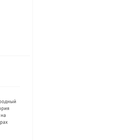
ародный
ория
 на
орах