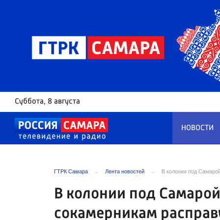
Суббота
, 8 августа
НОВОСТИ
ГТРК Самара
Лента новостей
В колонии под Самаро
В колонии под Самаро
сокамерникам расправу