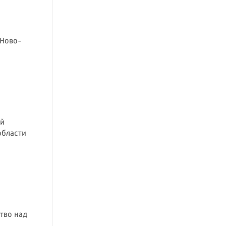
 Ново-
ой
области
тво над