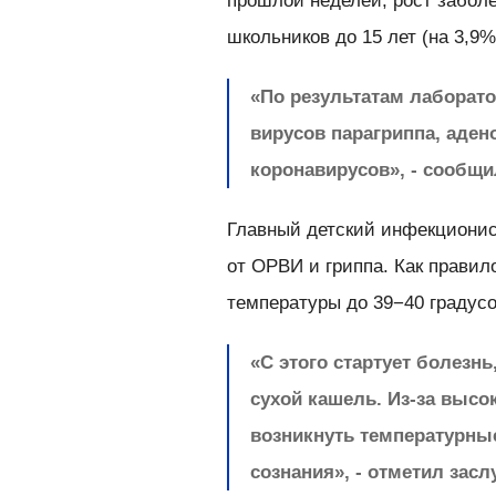
прошлой неделей, рост забол
школьников до 15 лет (на 3,9%
«По результатам лаборат
вирусов парагриппа, аден
коронавирусов», - сообщи
Главный детский инфекционис
от ОРВИ и гриппа. Как правил
температуры до 39−40 градусо
«С этого стартует болезн
сухой кашель. Из-за высо
возникнуть температурны
сознания», - отметил зас