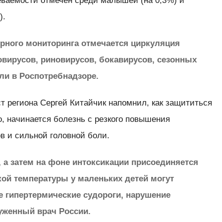
еваемости отмечен среди малышей (на 0,3%) и
).
орного мониторинга отмечается циркуляция
овирусов, риновирусов, бокавирусов, сезонных
ли в Роспотребнадзоре.
т региона Сергей Китайчик напомнил, как защититься
о, начинается болезнь с резкого повышения
в и сильной головной боли.
ь, а затем на фоне интоксикации присоединяется
кой температуры у маленьких детей могут
е гипертермические судороги, нарушение
луженный врач России.