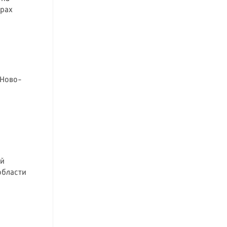
орах
 Ново-
ой
области