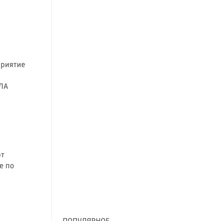
риятие
ПЛА
ют
е по