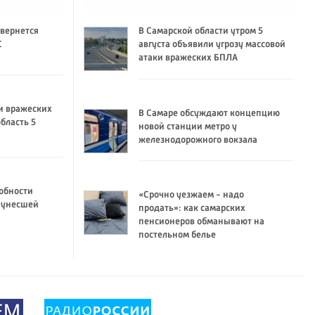
 вернется
В Самарской области утром 5
C
августа объявили угрозу массовой
атаки вражеских БПЛА
и вражеских
В Самаре обсуждают концепцию
бласть 5
новой станции метро у
железнодорожного вокзала
обности
«Срочно уезжаем - надо
 унесшей
продать»: как самарских
пенсионеров обманывают на
постельном белье