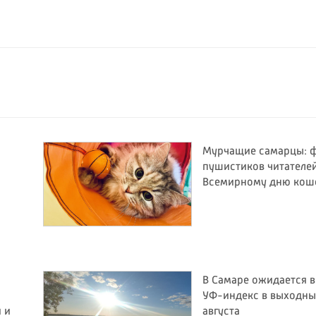
Мурчащие самарцы: 
пушистиков читателей
Всемирному дню кош
В Самаре ожидается 
УФ-индекс в выходные
и и
августа