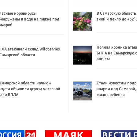
пасные норовирусы
В Самарскую область
бнаружены в воде на пляже под
зной и пекло до +32°
амарой
Полная хроника атак
ПЛА атаковали склад Wildberries
БПЛА на Самарскую о
 Самарской области
августа
 Самарской области ночью 4
Стали известны подр
вгуста объявили угрозу массовой
аварии под Самарой,
таки БПЛА
жизнь ребенка