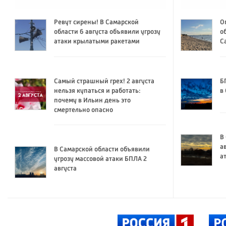
Ревут сирены! В Самарской
О
области 6 августа объявили угрозу
о
атаки крылатыми ракетами
С
Самый страшный грех! 2 августа
Б
нельзя купаться и работать:
в
почему в Ильин день это
смертельно опасно
В
а
В Самарской области объявили
а
угрозу массовой атаки БПЛА 2
августа