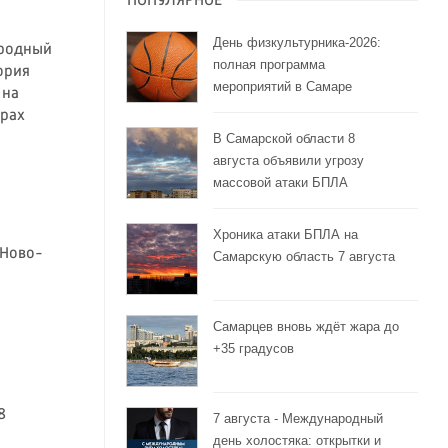
ПОПУЛЯРНОЕ
День физкультурника-2026:
ародный
полная программа
ория
мероприятий в Самаре
 на
орах
В Самарской области 8
августа объявили угрозу
массовой атаки БПЛА
Хроника атаки БПЛА на
 Ново-
Самарскую область 7 августа
Самарцев вновь ждёт жара до
+35 градусов
8
7 августа - Международный
день холостяка: открытки и