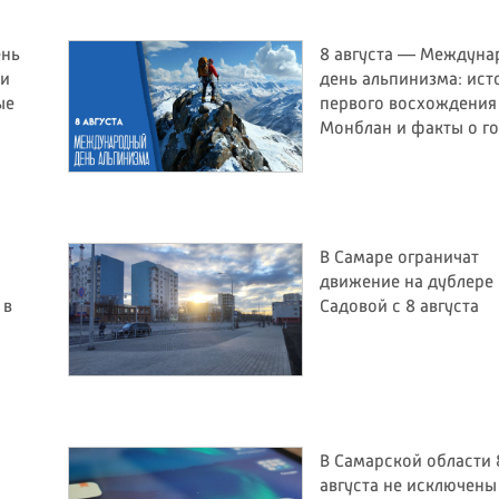
ень
8 августа — Междун
 и
день альпинизма: ист
ые
первого восхождения
Монблан и факты о г
В Самаре ограничат
движение на дублере
 в
Садовой с 8 августа
В Самарской области 
августа не исключены