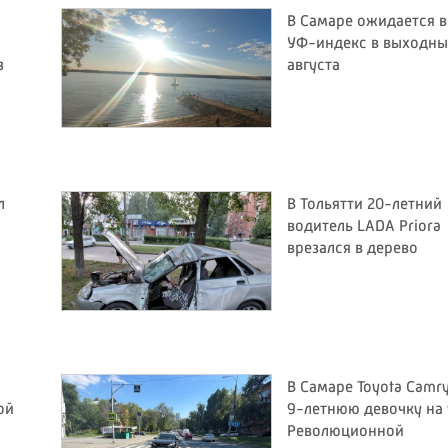
В Самаре ожидается 
УФ-индекс в выходные
з
августа
л
В Тольятти 20-летний
водитель LADA Priora
врезался в дерево
В Самаре Toyota Camr
ой
9-летнюю девочку на 
Революционной