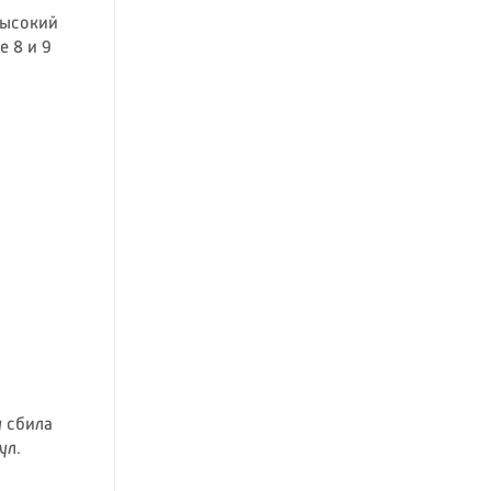
высокий
 8 и 9
y сбила
ул.