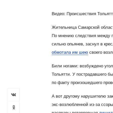
Видео: Происшествия Тольят
Жительница Самарской област
По мнению следствия между п
сильно опьянев, заснул в кре
обмотала им шею
своего возл
Били ногами: возбуждено угол
Тольятти. У пострадавшего б
по факту произошедшего пров
А вот другому нарушителю за
экс-возлюбленной из-за ссоры
расправы потерпевшая
лишил