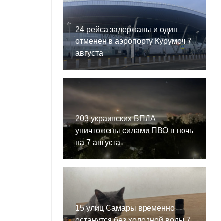
24 рейса задержаны и один
отменен в аэропорту Курумоч 7
августа
203 украинских БПЛА
уничтожены силами ПВО в ночь
на 7 августа
15 улиц Самары временно
останутся без холодной воды 7