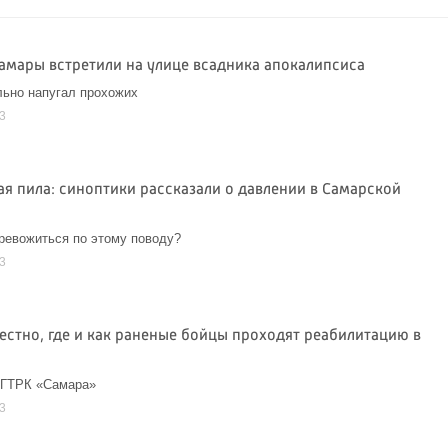
амары встретили на улице всадника апокалипсиса
льно напугал прохожих
3
ая пила: синоптики рассказали о давлении в Самарской
ревожиться по этому поводу?
3
вестно, где и как раненые бойцы проходят реабилитацию в
 ГТРК «Самара»
3