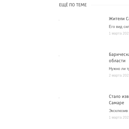
ЕЩЁ ПО ТЕМЕ
Жители С
Его вид си
1 марта 202
Барическ
области
Нужно ли т
2 марта 202
Стало из
Самаре
Эксклюзив
1 марта 202