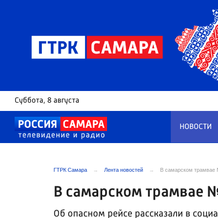
Суббота
, 8 августа
НОВОСТИ
ГТРК Самара
Лента новостей
В самарском трамвае 
В самарском трамвае №
Об опасном рейсе рассказали в соци