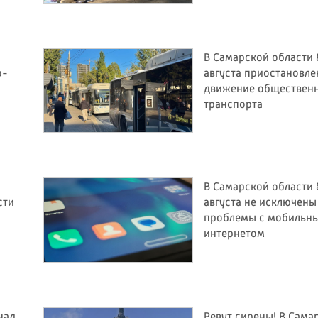
В Самарской области 
о-
августа приостановле
движение обществен
транспорта
В Самарской области 
сти
августа не исключены
проблемы с мобильн
интернетом
над
Ревут сирены! В Сама