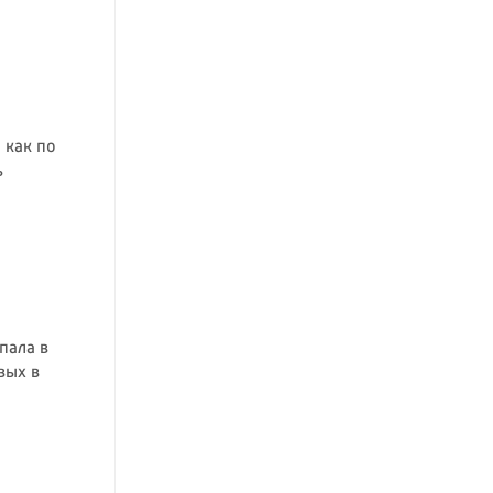
 как по
ь
пала в
вых в