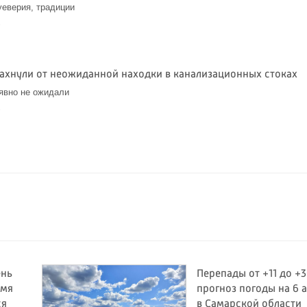
уеверия, традиции
6
ахнули от неожиданной находки в канализационных стоках
 явно не ожидали
6
ень
Перепады от +11 до +3
емя
прогноз погоды на 6 а
ся
в Самарской области