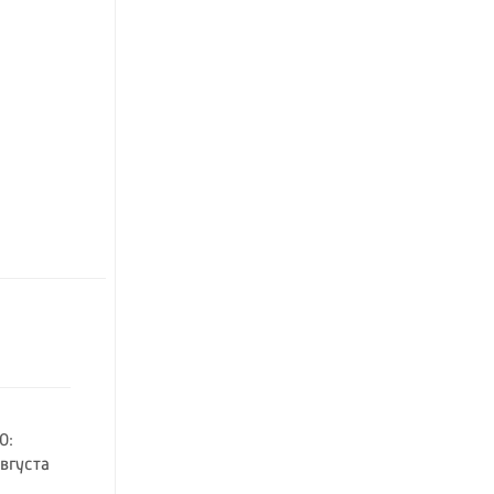
0:
вгуста