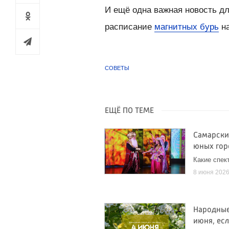
И ещё одна важная новость дл
расписание
магнитных бурь
на
СОВЕТЫ
ЕЩЁ ПО ТЕМЕ
Самарски
юных го
Какие спек
8 июня 202
Народные
июня, есл