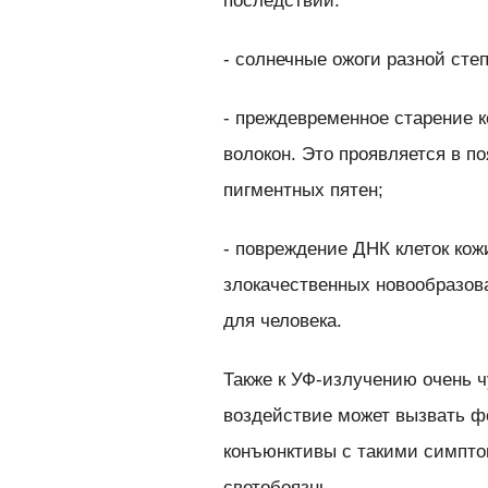
последствий:
- солнечные ожоги разной сте
- преждевременное старение 
волокон. Это проявляется в п
пигментных пятен;
- повреждение ДНК клеток кож
злокачественных новообразов
для человека.
Также к УФ-излучению очень ч
воздействие может вызвать ф
конъюнктивы с такими симптом
светобоязнь.