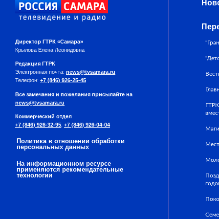
Нов
Пер
Директор ГТРК «Самара»
"Гра
Крылова Елена Леонидовна
"Дет
Редакция ГТРК
Электронная почта:
news@tvsamara.ru
Вест
Телефон:
+7 (846) 926-25-45
Глав
Все замечания и пожелания присылайте на
news@tvsamara.ru
ГТРК
вмес
Коммерческий отдел
+7 (846) 926-32-95
,
+7 (846) 926-04-04
Маги
Политика в отношении обработки
Мест
персональных данных
Моло
На информационном ресурсе
применяются рекомендательные
технологии
Позд
годо
Поко
Семе