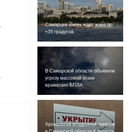
Самарцев вновь ждёт жара до
е
+35 градусов
"
В Самарской области объявили
е
угрозу массовой атаки
вражеских БПЛА
Хронология воздушной тревоги
в Самарской области 6 августа