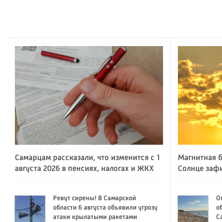
Самарцам рассказали, что изменится с 1
Магнитная б
августа 2026 в пенсиях, налогах и ЖКХ
Солнце заф
Ревут сирены! В Самарской
О
области 6 августа объявили угрозу
о
атаки крылатыми ракетами
С