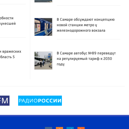
обности
В Самаре обсуждают концепцию
 унесшей
новой станции метро у
железнодорожного вокзала
и вражеских
В Самаре автобус №89 переведут
бласть 5
на регулируемый тариф к 2030
году