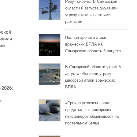
Ревут сирены! В Самарской
области 6 августа объявили
угрозу атаки крылатыми
ракетами
рской
Полная хроника атаки
ъявили
вражеских БПЛА на
ми
Самарскую область 5 августа
В Самарской области утром 5
августа объявили угрозу
массовой атаки вражеских
БПЛА
-2026:
е
«Срочно уезжаем - надо
продать»: как самарских
пенсионеров обманывают на
постельном белье