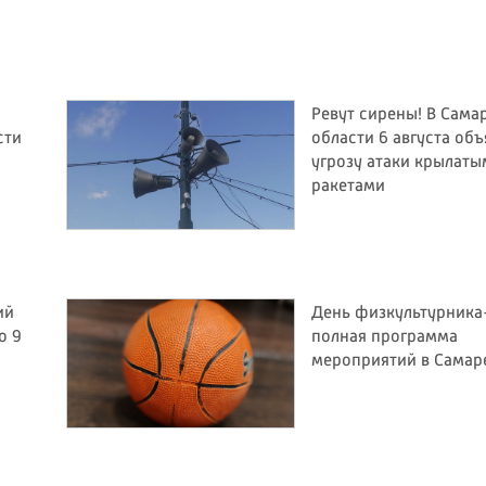
Ревут сирены! В Сама
сти
области 6 августа об
угрозу атаки крылаты
ракетами
ий
День физкультурника
о 9
полная программа
мероприятий в Самар