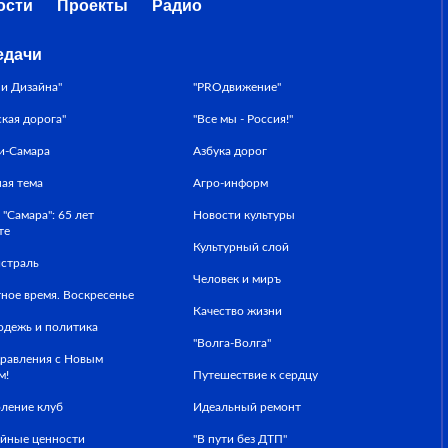
ости
Проекты
Радио
едачи
ни Дизайна"
"PROдвижение"
ская дорога"
"Все мы - Россия!"
и-Самара
Азбука дорог
ная тема
Агро-информ
 "Самара": 65 лет
Новости культуры
те
Культурный слой
страль
Человек и миръ
ное время. Воскресенье
Качество жизни
дежь и политика
"Волга-Волга"
равления с Новым
м!
Путешествие к сердцу
ление клуб
Идеальный ремонт
йные ценности
"В пути без ДТП"