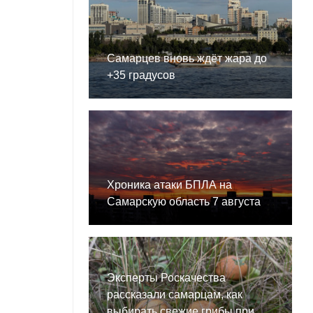
Самарцев вновь ждёт жара до
+35 градусов
Хроника атаки БПЛА на
Самарскую область 7 августа
Эксперты Роскачества
я
рассказали самарцам, как
выбирать свежие грибы при