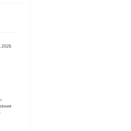
.2026
:
рения
о