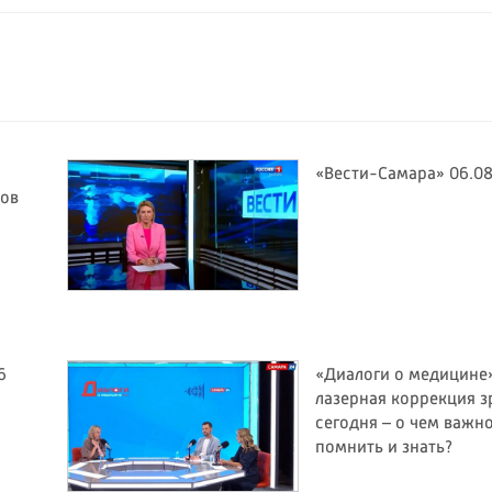
«Вести-Самара» 06.08
тов
6
«Диалоги о медицине»
лазерная коррекция з
сегодня – о чем важн
помнить и знать?