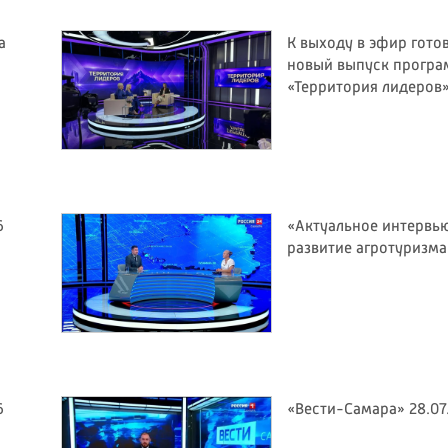
а
К выходу в эфир гото
новый выпуск прогр
«Территория лидеров
6
«Актуальное интервью
развитие агротуризма
6
«Вести-Самара» 28.07