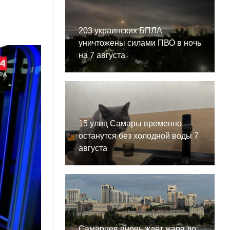
203 украинских БПЛА
уничтожены силами ПВО в ночь
на 7 августа
15 улиц Самары временно
останутся без холодной воды 7
августа
Самарцев вновь ждёт жара до