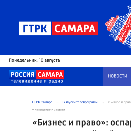
Понедельник
, 10 августа
НОВОСТИ
ГТРК Самара
Выпуски телепрограмм
«Бизнес и прав
– нападение и защита
«Бизнес и право»: осп