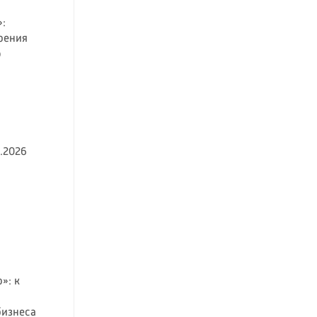
:
рения
о
.2026
»: к
бизнеса