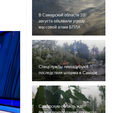
В Самарской области 10
августа объявили угрозу
массовой атаки БПЛА
Спецслужбы ликвидируют
последствия шторма в Самаре
Самарскую область ждёт
резкое похолодание: прогноз с