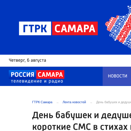
Четверг
, 6 августа
НОВОСТИ
ГТРК Самара
Лента новостей
День бабушек и дедуше
День бабушек и дедуше
короткие СМС в стихах 