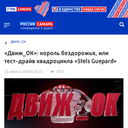
ДВИЖ_ОК
«Движ_ОК»: король бездорожья, или
тест-драйв квадроцикла «Stels Guepard»
13 августа 2024 в 16:15
2072