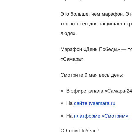
Это больше, чем марафон. Это
тех, кто сегодня защищает ст
людях.
Марафон «День Победы» — тол
«Самара».
Смотрите 9 мая весь день:
В эфире канала «Самара-2
На
сайте tvsamara.ru
На
платформе «Смотрим»
С Днём Победы!