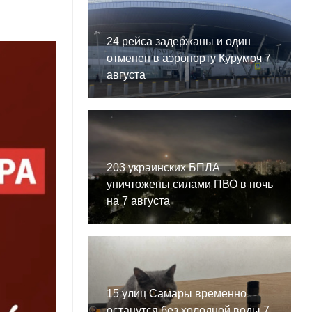
24 рейса задержаны и один
отменен в аэропорту Курумоч 7
августа
203 украинских БПЛА
уничтожены силами ПВО в ночь
на 7 августа
15 улиц Самары временно
останутся без холодной воды 7