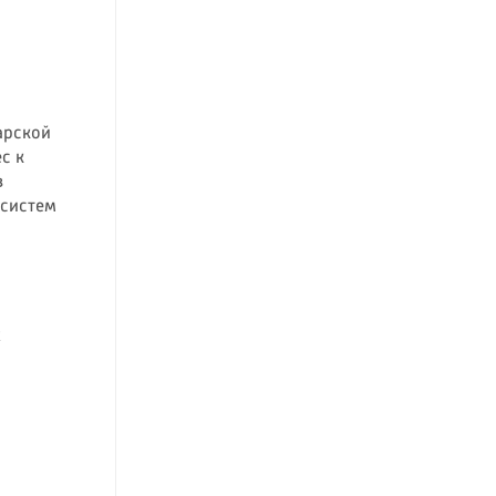
арской
с к
в
 систем
х