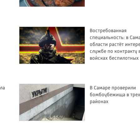
Востребованная
специальность: в Сам
области растёт интере
службе по контракту 
войсках беспилотных
ила
В Самаре проверили
бомбоубежища в тре
районах