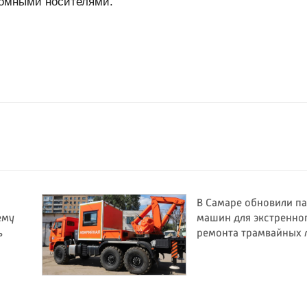
томными носителями.
а
В Самаре обновили п
ему
машин для экстренно
ь
ремонта трамвайных 