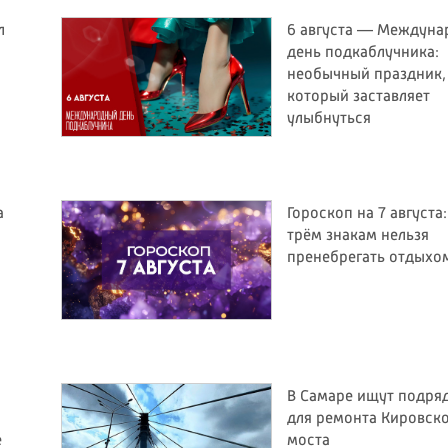
л
6 августа — Междун
день подкаблучника:
необычный праздник,
который заставляет
улыбнуться
а
Гороскоп на 7 августа
трём знакам нельзя
пренебрегать отдыхо
В Самаре ищут подря
для ремонта Кировск
е
моста