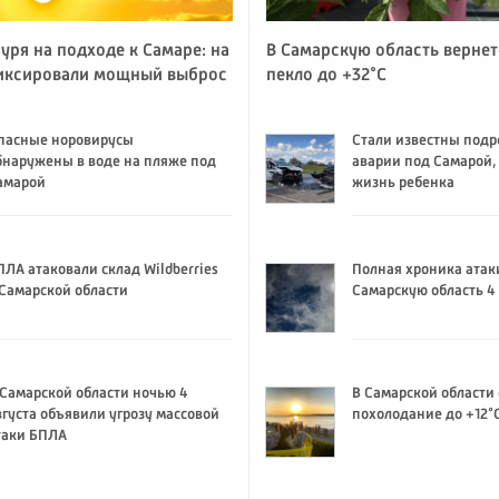
уря на подходе к Самаре: на
В Самарскую область вернет
иксировали мощный выброс
пекло до +32°C
пасные норовирусы
Стали известны подр
бнаружены в воде на пляже под
аварии под Самарой,
амарой
жизнь ребенка
ПЛА атаковали склад Wildberries
Полная хроника атак
 Самарской области
Самарскую область 4 
 Самарской области ночью 4
В Самарской области
вгуста объявили угрозу массовой
похолодание до +12°
таки БПЛА