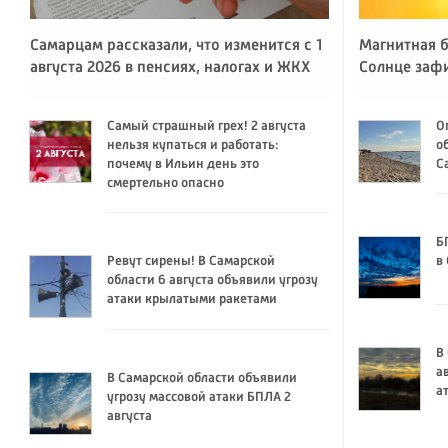
Самарцам рассказали, что изменится с 1
Магнитная б
августа 2026 в пенсиях, налогах и ЖКХ
Солнце заф
Самый страшный грех! 2 августа
О
нельзя купаться и работать:
о
почему в Ильин день это
С
смертельно опасно
Б
Ревут сирены! В Самарской
в
области 6 августа объявили угрозу
атаки крылатыми ракетами
В
а
В Самарской области объявили
а
угрозу массовой атаки БПЛА 2
августа