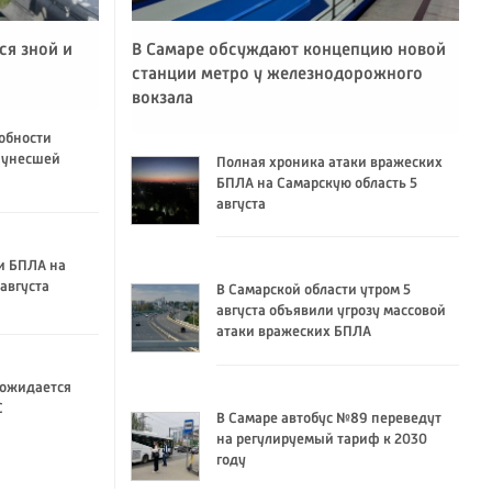
ся зной и
В Самаре обсуждают концепцию новой
станции метро у железнодорожного
вокзала
обности
 унесшей
Полная хроника атаки вражеских
БПЛА на Самарскую область 5
августа
и БПЛА на
августа
В Самарской области утром 5
августа объявили угрозу массовой
атаки вражеских БПЛА
 ожидается
C
В Самаре автобус №89 переведут
на регулируемый тариф к 2030
году