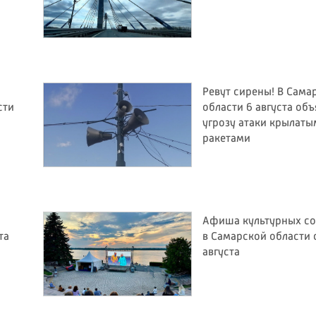
Ревут сирены! В Сама
сти
области 6 августа об
угрозу атаки крылаты
ракетами
Афиша культурных с
та
в Самарской области с
августа