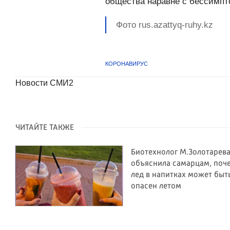
общества наравне с бессимп
Фото rus.azattyq-ruhy.kz
КОРОНАВИРУС
Новости СМИ2
ЧИТАЙТЕ ТАКЖЕ
Биотехнолог М.Золотарев
объяснила самарцам, поч
лед в напитках может быт
опасен летом