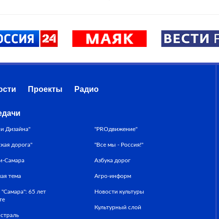
ости
Проекты
Радио
едачи
ни Дизайна"
"PROдвижение"
ская дорога"
"Все мы - Россия!"
и-Самара
Азбука дорог
ная тема
Агро-информ
 "Самара": 65 лет
Новости культуры
те
Культурный слой
страль