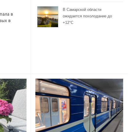
В Самарской области
пала в
ожидается похолодание до
вых в
+12°C