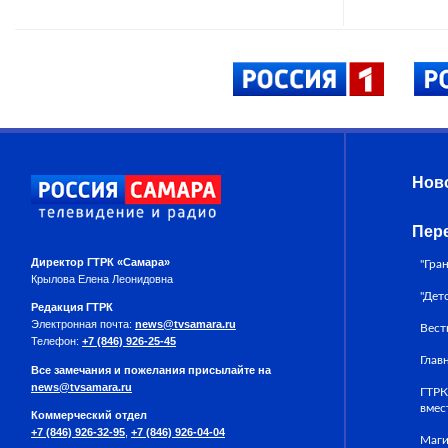
Нов
Пер
Директор ГТРК «Самара»
"Гра
Крылова Елена Леонидовна
"Дет
Редакция ГТРК
Электронная почта:
news@tvsamara.ru
Вест
Телефон:
+7 (846) 926-25-45
Глав
Все замечания и пожелания присылайте на
news@tvsamara.ru
ГТРК
вмес
Коммерческий отдел
+7 (846) 926-32-95
,
+7 (846) 926-04-04
Маги