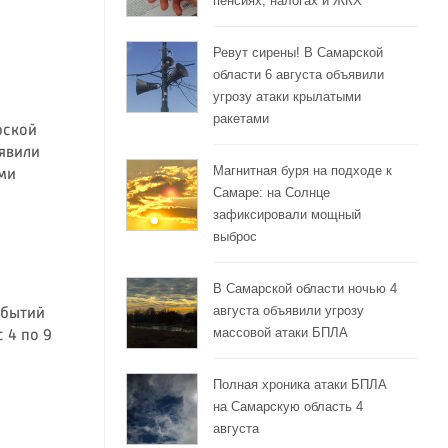
пенсиях, налогах и ЖКХ
Ревут сирены! В Самарской
области 6 августа объявили
угрозу атаки крылатыми
ракетами
рской
ъявили
Магнитная буря на подходе к
ми
Самаре: на Солнце
зафиксировали мощный
выброс
В Самарской области ночью 4
августа объявили угрозу
обытий
массовой атаки БПЛА
 4 по 9
Полная хроника атаки БПЛА
на Самарскую область 4
августа