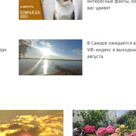
интересные факты, к
вас удивят
В Самаре ожидается 
дах
УФ-индекс в выходные
августа