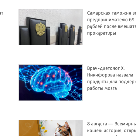
ят
Самарская таможня в
предпринимателю 69
рублей после вмешат
прокуратуры
Врач-диетолог Х.
Никифорова назвала
продукты для поддер
работы мозга
8 августа — Всемирн
и
кошек: история, откр