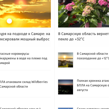
уря на подходе к Самаре: на
В Самарскую область вернет
иксировали мощный выброс
пекло до +32°C
пасные норовирусы
В Самарской области
бнаружены в воде на пляже под
похолодание до +12°
амарой
Полная хроника атак
ПЛА атаковали склад Wildberries
БПЛА на Самарскую о
 Самарской области
августа