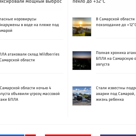
иксировали мощный выброс
пекло до +32°C
пасные норовирусы
В Самарской области
бнаружены в воде на пляже под
похолодание до +12°
амарой
Полная хроника атак
ПЛА атаковали склад Wildberries
БПЛА на Самарскую о
 Самарской области
августа
 Самарской области ночью 4
Стали известны подр
вгуста объявили угрозу массовой
аварии под Самарой,
таки БПЛА
жизнь ребенка