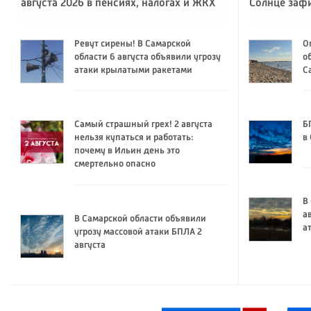
августа 2026 в пенсиях, налогах и ЖКХ
Солнце заф
Ревут сирены! В Самарской
О
области 6 августа объявили угрозу
о
атаки крылатыми ракетами
С
Самый страшный грех! 2 августа
Б
нельзя купаться и работать:
в
почему в Ильин день это
смертельно опасно
В
а
В Самарской области объявили
а
угрозу массовой атаки БПЛА 2
августа