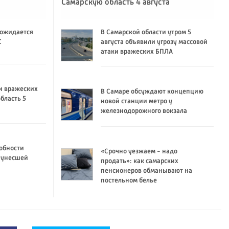
Самарскую область 4 августа
 ожидается
В Самарской области утром 5
C
августа объявили угрозу массовой
атаки вражеских БПЛА
и вражеских
В Самаре обсуждают концепцию
бласть 5
новой станции метро у
железнодорожного вокзала
обности
«Срочно уезжаем - надо
 унесшей
продать»: как самарских
пенсионеров обманывают на
постельном белье