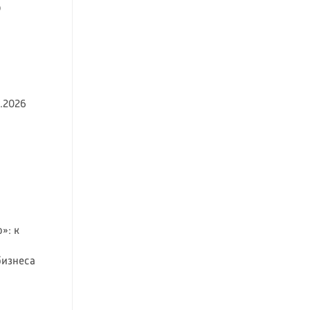
о
.2026
»: к
бизнеса