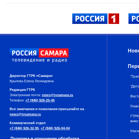
Нов
Пер
Директор ГТРК «Самара»
"Гра
Крылова Елена Леонидовна
"Дет
Редакция ГТРК
Электронная почта:
news@tvsamara.ru
Вест
Телефон:
+7 (846) 926-25-45
Глав
Все замечания и пожелания присылайте на
news@tvsamara.ru
ГТРК
вмес
Коммерческий отдел
+7 (846) 926-32-95
,
+7 (846) 926-04-04
Маги
Политика в отношении обработки