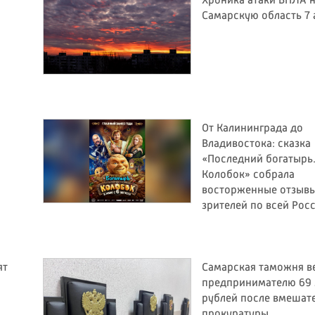
Хроника атаки БПЛА 
Самарскую область 7 
От Калининграда до
Владивостока: сказка
«Последний богатырь
Колобок» собрала
восторженные отзыв
зрителей по всей Рос
ят
Самарская таможня в
предпринимателю 69
рублей после вмешат
прокуратуры