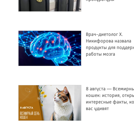
Врач-диетолог Х.
Никифорова назвала
продукты для поддер
работы мозга
8 августа — Всемирн
и
кошек: история, откр
интересные факты, к
вас удивят