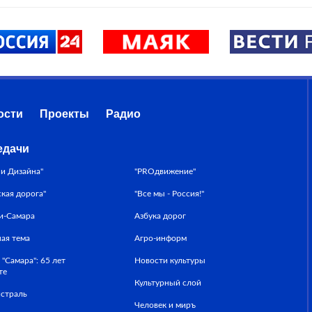
ости
Проекты
Радио
едачи
ни Дизайна"
"PROдвижение"
ская дорога"
"Все мы - Россия!"
и-Самара
Азбука дорог
ная тема
Агро-информ
 "Самара": 65 лет
Новости культуры
те
Культурный слой
страль
Человек и миръ