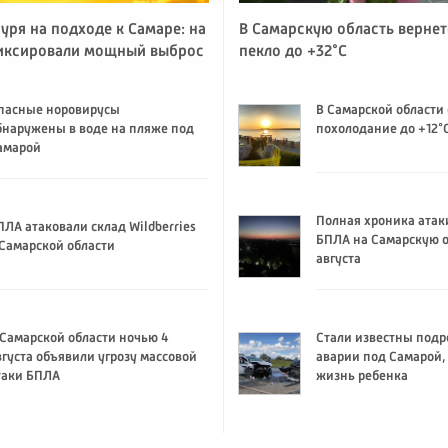
уря на подходе к Самаре: на
В Самарскую область вернет
иксировали мощный выброс
пекло до +32°C
пасные норовирусы
В Самарской области
бнаружены в воде на пляже под
похолодание до +12°
амарой
Полная хроника атак
ПЛА атаковали склад Wildberries
БПЛА на Самарскую о
 Самарской области
августа
 Самарской области ночью 4
Стали известны подр
вгуста объявили угрозу массовой
аварии под Самарой,
таки БПЛА
жизнь ребенка