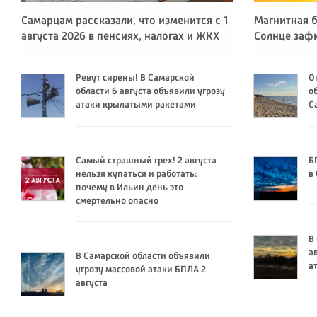
Самарцам рассказали, что изменится с 1
Магнитная б
августа 2026 в пенсиях, налогах и ЖКХ
Солнце заф
Ревут сирены! В Самарской
О
области 6 августа объявили угрозу
о
атаки крылатыми ракетами
С
Самый страшный грех! 2 августа
Б
нельзя купаться и работать:
в
почему в Ильин день это
смертельно опасно
В
а
В Самарской области объявили
а
угрозу массовой атаки БПЛА 2
августа