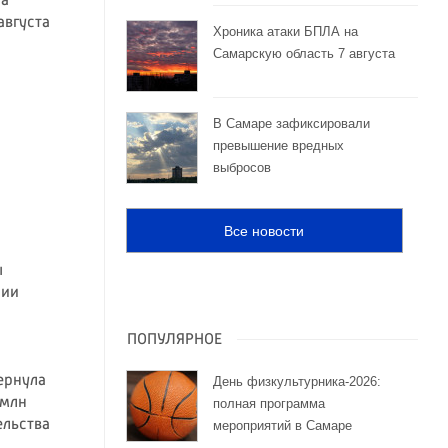
на
августа
Хроника атаки БПЛА на
Самарскую область 7 августа
В Самаре зафиксировали
превышение вредных
выбросов
.
Все новости
ы
сии
ПОПУЛЯРНОЕ
ернула
День физкультурника-2026:
 млн
полная программа
ельства
мероприятий в Самаре