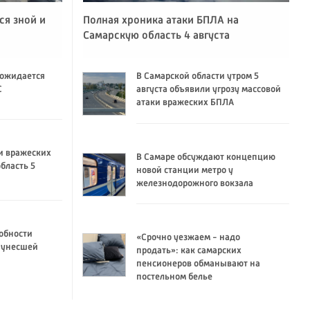
ся зной и
Полная хроника атаки БПЛА на
Самарскую область 4 августа
 ожидается
В Самарской области утром 5
C
августа объявили угрозу массовой
атаки вражеских БПЛА
и вражеских
В Самаре обсуждают концепцию
бласть 5
новой станции метро у
железнодорожного вокзала
обности
«Срочно уезжаем - надо
 унесшей
продать»: как самарских
пенсионеров обманывают на
постельном белье