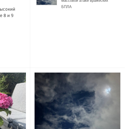
массовой атаки вражеских
БПЛА
высокий
 8 и 9