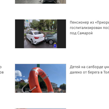
Пенсионер из «Приор
госпитализирован по
под Самарой
о
Детей на сапборде ун
ов
далеко от берега в То