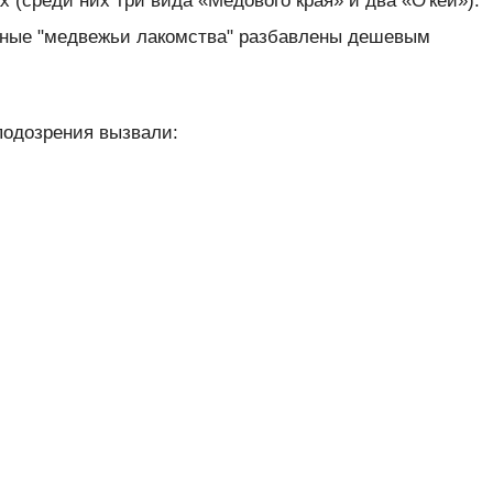
х (среди них три вида «Медового края» и два «О'кей»).
енные "медвежьи лакомства" разбавлены дешевым
подозрения вызвали: