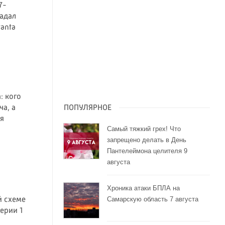
7-
адал
anta
: кого
ПОПУЛЯРНОЕ
ча, а
я
Самый тяжкий грех! Что
запрещено делать в День
Пантелеймона целителя 9
августа
Хроника атаки БПЛА на
Самарскую область 7 августа
й схеме
ерии 1