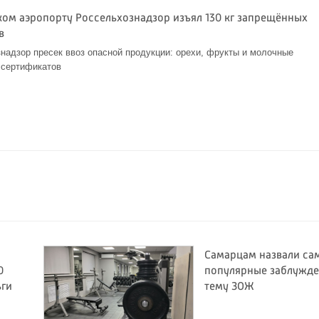
ком аэропорту Россельхознадзор изъял 130 кг запрещённых
в
надзор пресек ввоз опасной продукции: орехи, фрукты и молочные
 сертификатов
5
Самарцам назвали са
0
популярные заблужде
ьги
тему ЗОЖ