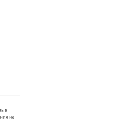
мые
ния на