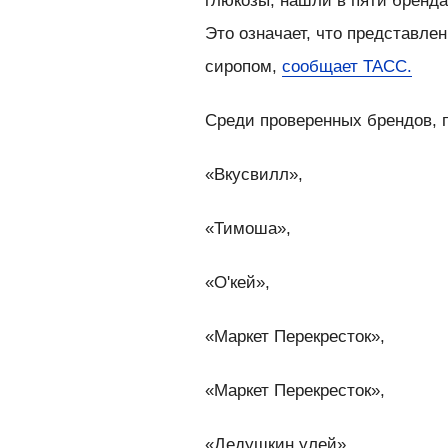
глюкозы, нашли в пяти бренда
Это означает, что представл
сиропом,
сообщает ТАСС.
Среди проверенных брендов, 
«Вкусвилл»,
«Тимоша»,
«О'кей»,
«Маркет Перекресток»,
«Маркет Перекресток»,
«Дедушкин улей»