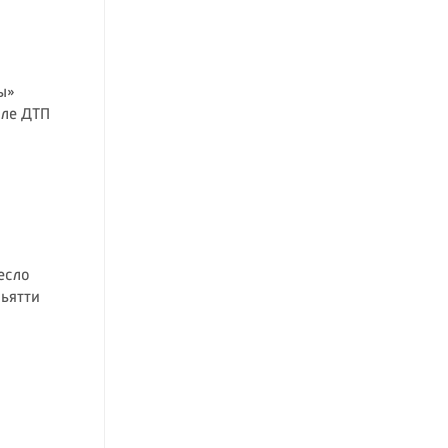
ы»
сле ДТП
есло
льятти