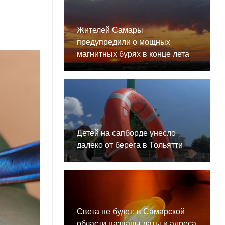
Жителей Самары
предупредили о мощных
магнитных бурях в конце лета
Детей на сапборде унесло
далеко от берега в Тольятти
Света не будет: в Самарской
области названы даты и адреса