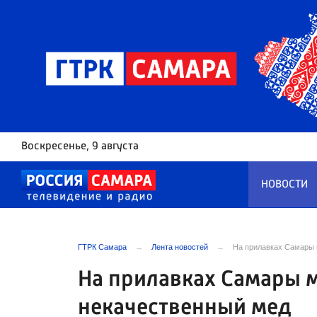
Воскресенье
, 9 августа
НОВОСТИ
ГТРК Самара
Лента новостей
На прилавках Самары 
На прилавках Самары 
некачественный мед