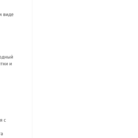
м виде
родный
ытки и
я с
та