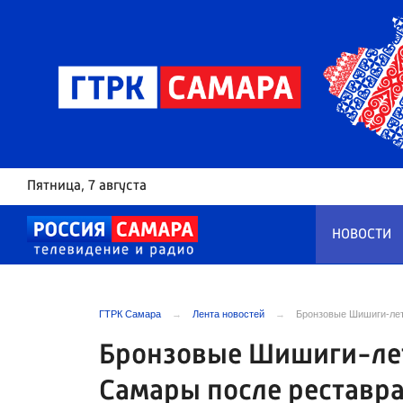
Пятница
, 7 августа
НОВОСТИ
ГТРК Самара
Лента новостей
Бронзовые Шишиги-лет
Бронзовые Шишиги-лет
Самары после реставр