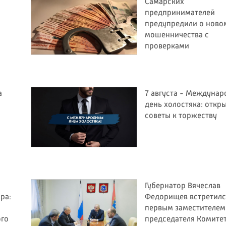
Самарских
предпринимателей
предупредили о ново
мошенничества с
проверками
а
7 августа - Междуна
день холостяка: откр
советы к торжеству
Губернатор Вячеслав
ра:
Федорищев встретилс
первым заместителем
ого
председателя Комите