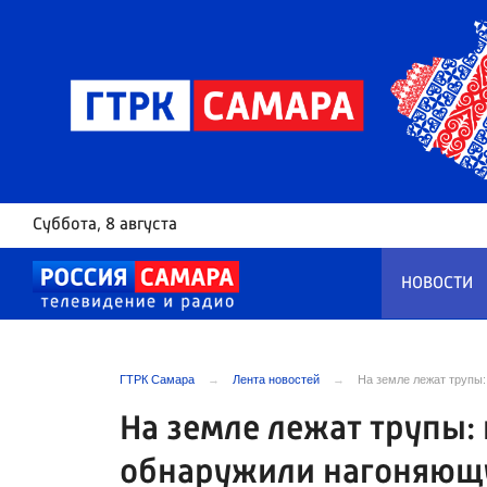
Суббота
, 8 августа
НОВОСТИ
ГТРК Самара
Лента новостей
На земле лежат трупы
На земле лежат трупы:
обнаружили нагоняющу