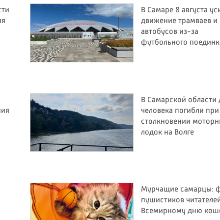
сти
В Самаре 8 августа ус
ия
движение трамваев и
автобусов из-за
футбольного поединк
В Самарской области 
ния
человека погибли при
столкновении мотор
лодок на Волге
Мурчащие самарцы: 
пушистиков читателей
Всемирному дню кош