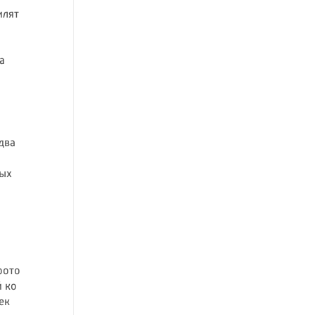
илят
а
два
ных
фото
 ко
ек