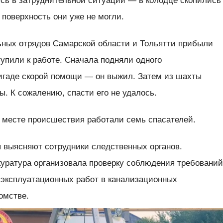
ись в затруднительной ситуации — в колодце скопились
 поверхность они уже не могли.
ьных отрядов Самарской области и Тольятти прибыли
тупили к работе. Сначала подняли одного
игаде скорой помощи — он выжил. Затем из шахты
ы. К сожалению, спасти его не удалось.
а месте происшествия работали семь спасателей.
 выясняют сотрудники следственных органов.
куратура организовала проверку соблюдения требовани
 эксплуатационных работ в канализационных
омстве.