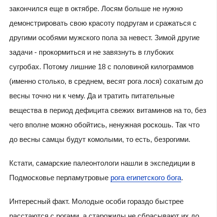
закончился еще в октябре. Лосям больше не нужно
демонстрировать свою красоту подругам и сражаться с
другими особями мужского пола за невест. Зимой другие
задачи - прокормиться и не завязнуть в глубоких
сугробах. Потому лишние 18 с половиной килограммов
(именно столько, в среднем, весят рога лося) сохатым до
весны точно ни к чему. Да и тратить питательные
вещества в период дефицита свежих витаминов на то, без
чего вполне можно обойтись, ненужная роскошь. Так что
до весны самцы будут комолыми, то есть, безрогими.
Кстати, самарские палеонтологи нашли в экспедиции в
Подмосковье перламутровые
рога египетского бога
.
Интересный факт. Молодые особи гораздо быстрее
расстаются с рогами, а старожилы не сбрасывают их до