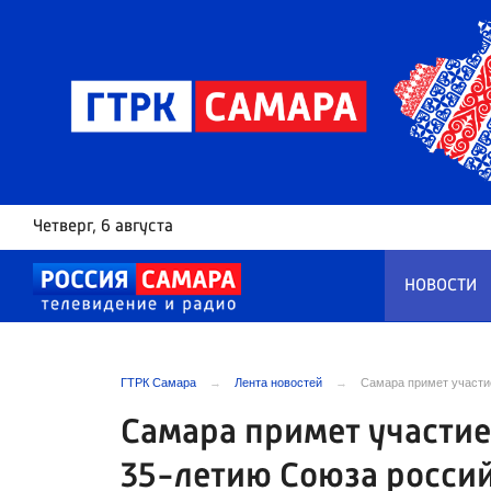
Четверг
, 6 августа
НОВОСТИ
ГТРК Самара
Лента новостей
Самара примет участи
Самара примет участие
35-летию Союза росси