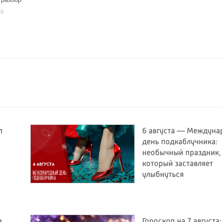
26
л
6 августа — Междун
день подкаблучника:
необычный праздник,
который заставляет
улыбнуться
а
Гороскоп на 7 августа