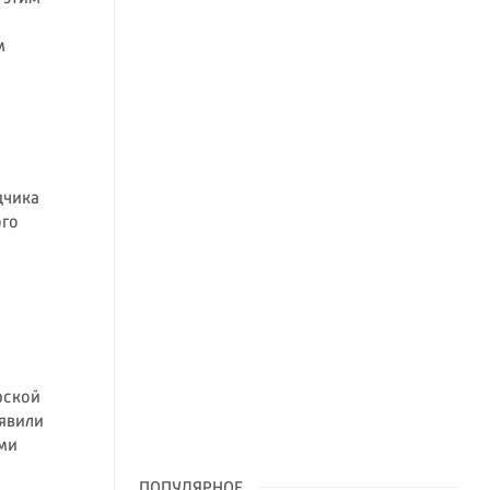
м
дчика
ого
рской
ъявили
ми
ПОПУЛЯРНОЕ