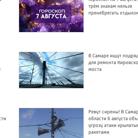
трём знакам нельзя
пренебрегать отдыхо
В Самаре ищут подря
для ремонта Кировск
е
моста
Ревут сирены! В Сама
сти
области 6 августа об
угрозу атаки крылаты
ракетами