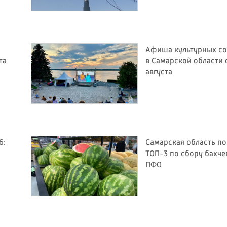
Афиша культурных с
та
в Самарской области с
августа
6:
Самарская область по
ТОП-3 по сбору бахче
ПФО