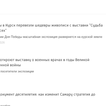
ы в Курск перевезли шедевры живописи с выставки "Судьба
сех"
ии Дня Победы масштабная экспозиция развернется на курской земле
2026
 откроют выставку о военных врачах в годы Великой
енной войны
 посетители экспозиции
окумент десятилетия: как изменит Самару стратегия до
а
 разбор