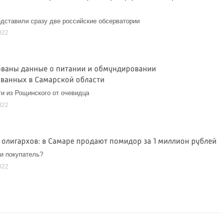
дставили сразу две российские обсерватории
022
ваны данные о питании и обмундировании
ванных в Самарской области
и из Рощинского от очевидца
022
 олигархов: в Самаре продают помидор за 1 миллион рублей
и покупатель?
022