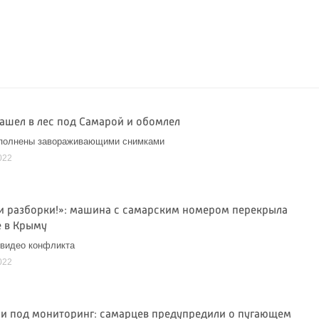
зашел в лес под Самарой и обомлел
аполнены завораживающими снимками
022
и разборки!»: машина с самарским номером перекрыла
 в Крыму
 видео конфликта
022
ли под мониторинг: самарцев предупредили о пугающем