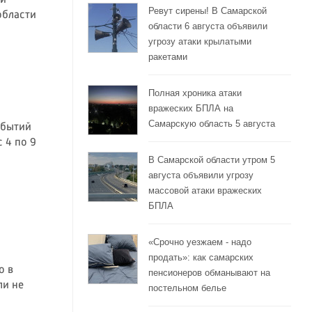
ой
Ревут сирены! В Самарской
области
области 6 августа объявили
угрозу атаки крылатыми
ракетами
Полная хроника атаки
вражеских БПЛА на
Самарскую область 5 августа
обытий
 4 по 9
В Самарской области утром 5
августа объявили угрозу
массовой атаки вражеских
БПЛА
«Срочно уезжаем - надо
продать»: как самарских
о в
пенсионеров обманывают на
ли не
постельном белье