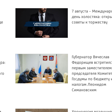
7 августа - Междуна
день холостяка: откр
де
советы к торжеству
Губернатор Вячеслав
ра:
Федорищев встретилс
первым заместителем
ого
председателя Комите
Госдумы по бюджету 
налогам Леонидом
Симановским