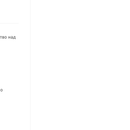
тво над
 о