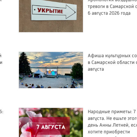
м
Хронология воздушн
тревоги в Самарской 
6 августа 2026 года
й
Афиша культурных с
ли
в Самарской области с
августа
6:
Народные приметы: 7
августа. Не ешьте этог
день Анны Летней, ес
хотите приобрести