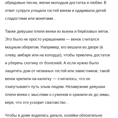
обрядовые песни, желая молодым достатка и любви. В
ответ супруги угощали гостей вином и одаривали детей
сладостями или монетами .
Также девушки плели венки из вьюна и берёзовых веток.
Это было не просто украшением — венок считался
мощным оберегом. Например, его вешали во дворе (в
хлеву, амбаре или на колодце), чтобы привлечь достаток
и уберечь скотину от болезней. А если нужно было
защитить дом от незваных гостей или завистников, такой
венок крепили на калитку — считалось, что он
«запутывает» путь злым людям. Незамужние девушки
плели венки с мыслями о суженом и хранили их до зимы,
веря, что это ускорит сватовство .
Чтобы в доме водились деньги, хозяйки обязательно