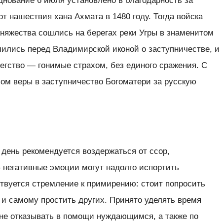
зднование 6 июля установлено в благодарность за
т нашествия хана Ахмата в 1480 году. Тогда войска
няжества сошлись на берегах реки Угры в знаменитом
лились перед Владимирской иконой о заступничестве, и
бегство — гонимые страхом, без единого сражения. С
лом веры в заступничество Богоматери за русскую
 день рекомендуется воздержаться от ссор,
 негативные эмоции могут надолго испортить
ствуется стремление к примирению: стоит попросить
, и самому простить других. Принято уделять время
не отказывать в помощи нуждающимся, а также по