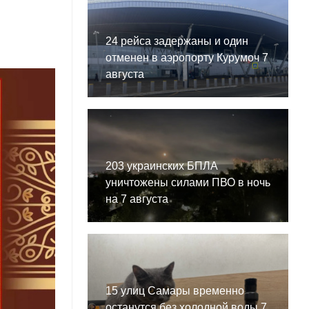
24 рейса задержаны и один
отменен в аэропорту Курумоч 7
августа
203 украинских БПЛА
уничтожены силами ПВО в ночь
на 7 августа
15 улиц Самары временно
останутся без холодной воды 7