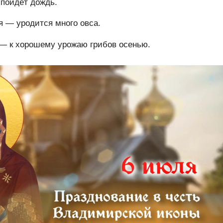
пойдёт дождь.
я — уродится много овса.
— к хорошему урожаю грибов осенью.