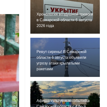
Хронология воздушной тревоги
в Самарской области 6 августа
2026 года
Ревут сирены! В Самарской
области 6 августа объявили
угрозу атаки крылатыми
ракетами
Афиша культурных событий в
Самарской области с 4 по 9