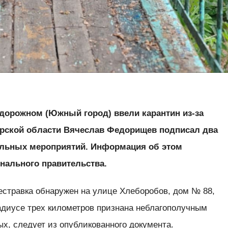
идорожном (Южный город) ввели карантин из-за
арской области Вячеслав Федорищев подписал два
тельных мероприятий. Информация об этом
онального правительства.
естравка обнаружен на улице Хлеборобов, дом № 88,
адиусе трех километров признана неблагополучным
х, следует из опубликованного документа.