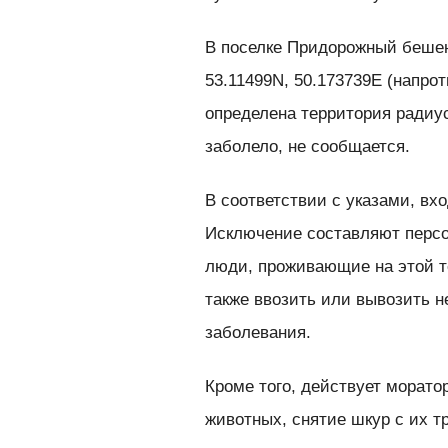
В поселке Придорожный бешен
53.11499N, 50.173739E (напро
определена территория радиус
заболело, не сообщается.
В соответствии с указами, вх
Исключение составляют персо
люди, проживающие на этой т
также ввозить или вывозить н
заболевания.
Кроме того, действует морат
животных, снятие шкур с их тр