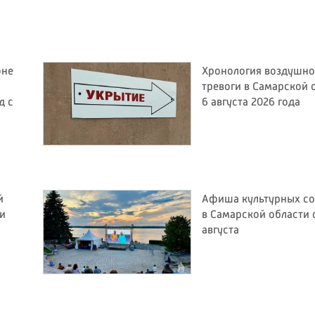
оне
Хронология воздушн
тревоги в Самарской 
д с
6 августа 2026 года
й
Афиша культурных с
ли
в Самарской области с
августа