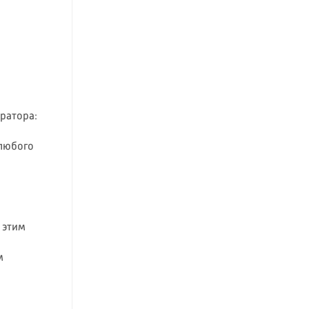
ратора:
 любого
: этим
м