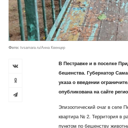
Фото:
tvsamara.ru/Анна Квенцер
В Пестравке и в поселке Пр
бешенства. Губернатор Сам
указа о введении ограничи
опубликована на сайте реги
Эпизоотический очаг в селе П
квартира № 2. Территория в р
пунктом по бешенству животны