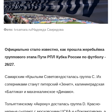
Фото:
tvsamara.ru/Надежда Свиридова
Официально стало известно, как прошла жеребьёвка
группового этапа Пути РПЛ Кубка России по футболу -
26/27.
Самарским «Крыльям Советов»досталась группа С. Их
соперниками станут питерский «Зенит», калининградская
«Балтика» и махачкалинское «Динамо».
Тольяттинскому «Акрону» досталась группа D. Красно-
черные сыграют с московскими ЦСКА и «Локомотивом», а