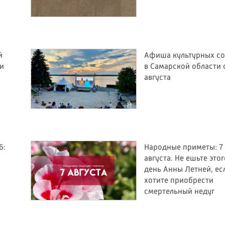
й
Афиша культурных с
ли
в Самарской области с
августа
6:
Народные приметы: 7
августа. Не ешьте этог
день Анны Летней, ес
хотите приобрести
смертельный недуг