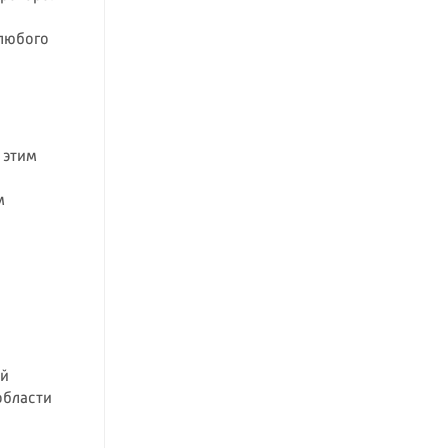
 любого
: этим
м
ой
области