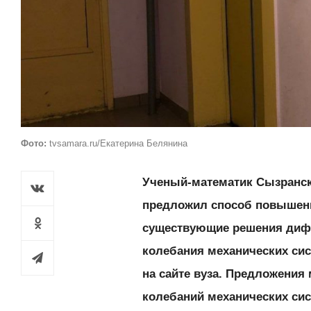
Фото:
tvsamara.ru/Екатерина Белянина
Ученый-математик Сызранск
предложил способ повышени
существующие решения диф
колебания механических си
на сайте вуза. Предложения
колебаний механических сис