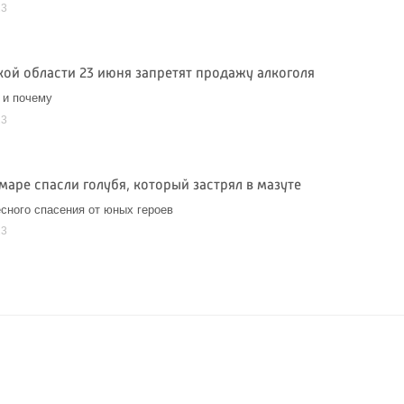
23
кой области 23 июня запретят продажу алкоголя
е и почему
23
маре спасли голубя, который застрял в мазуте
сного спасения от юных героев
23