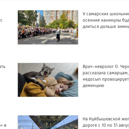
У самарских школьни
 с
осенние каникулы бу
длиться дольше зимн
ать
Врач-невролог О. Чер
рассказала самарцам,
недосып провоцирует
деменцию
На Куйбышевской же
» в
дороге с 10 по 31 авгу