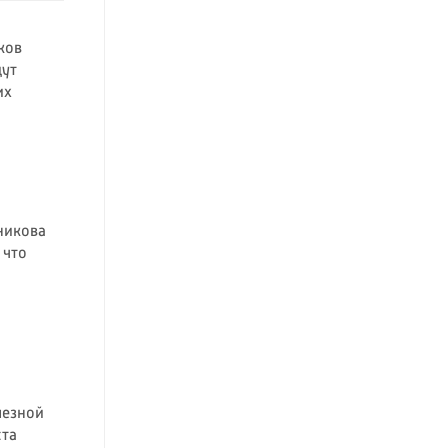
ков
дут
их
никова
 что
лезной
ста