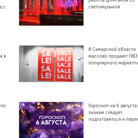
работы фонтанов со
д с
светомузыкой
В Самарской области
а в
массово продают ПВЗ
популярного маркетп
 по
Гороскоп на 6 августа
знакам следует
подготовиться к пер