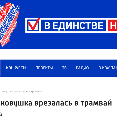
КОНКУРСЫ
ПРОЕКТЫ
ТВ
РАДИО
О КОМПА
егковушка врезалась в трамвай
гковушка врезалась в трамвай
й