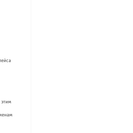
лейса
: этим
еменам