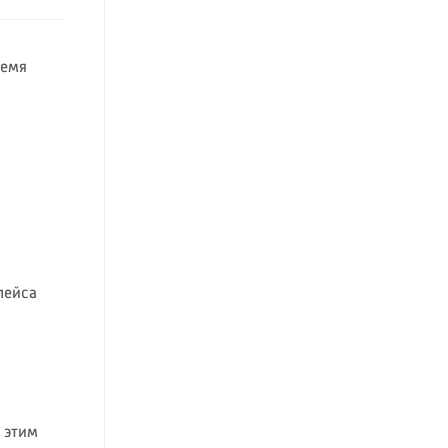
ремя
лейса
: этим