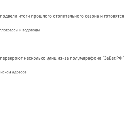
 подвели итоги прошлого отопительного сезона и готовятся
плотрассы и водоводы
6
 перекроют несколько улиц из-за полумарафона "ЗаБег.РФ"
писком адресов
6