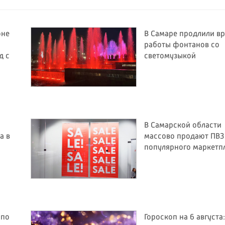
оне
В Самаре продлили в
работы фонтанов со
д с
светомузыкой
В Самарской области
а в
массово продают ПВЗ
популярного маркетп
 по
Гороскоп на 6 августа