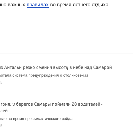
енно важных
правилах
во время летнего отдыха.
из Антальи резко сменил высоту в небе над Самарой
ботала система предупреждения о столкновении
25
огоня: у берегов Самары поймали 28 водителей-
елей
шло во время профилактического рейда
25