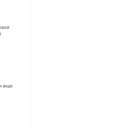
совой
А
м виде