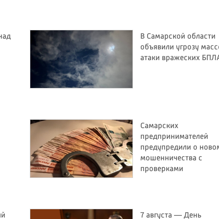
над
В Самарской области
объявили угрозу мас
атаки вражеских БПЛ
Самарских
предпринимателей
предупредили о ново
мошенничества с
проверками
ый
7 августа — День