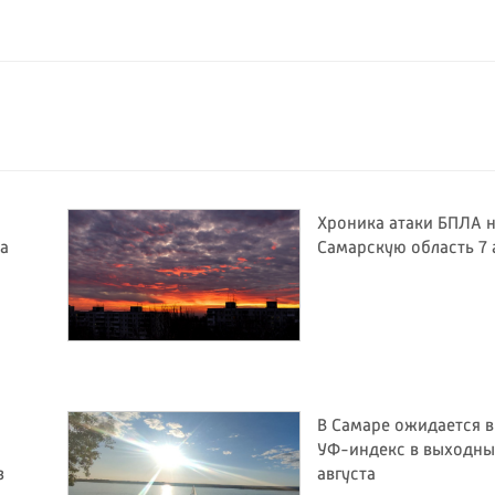
Хроника атаки БПЛА 
за
Самарскую область 7 
В Самаре ожидается 
УФ-индекс в выходные
з
августа