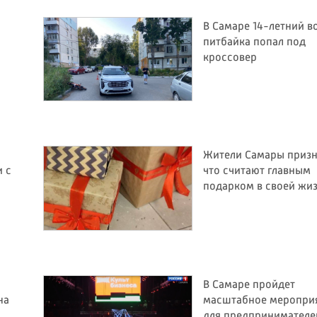
В Самаре 14-летний в
питбайка попал под
кроссовер
Жители Самары призн
 с
что считают главным
подарком в своей жи
В Самаре пройдет
на
масштабное меропри
для предпринимателе