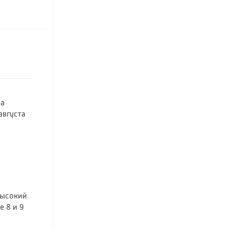
на
августа
высокий
 8 и 9