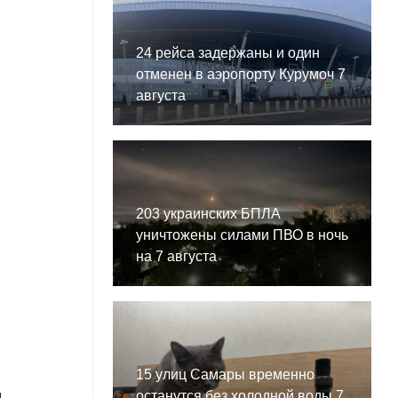
24 рейса задержаны и один
отменен в аэропорту Курумоч 7
августа
203 украинских БПЛА
уничтожены силами ПВО в ночь
на 7 августа
15 улиц Самары временно
останутся без холодной воды 7