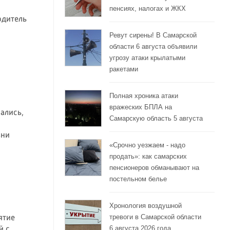
пенсиях, налогах и ЖКХ
одитель
Ревут сирены! В Самарской
области 6 августа объявили
угрозу атаки крылатыми
ракетами
Полная хроника атаки
вражеских БПЛА на
ались,
Самарскую область 5 августа
зни
«Срочно уезжаем - надо
продать»: как самарских
пенсионеров обманывают на
постельном белье
Хронология воздушной
тревоги в Самарской области
ятие
6 августа 2026 года
й с