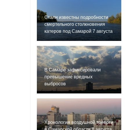
Стали известны подробности
смертельного столкновения
катеров под Самарой 7 августа
В Самаре зафиксировали
превышение вредных
выбросов
Хронология воздушной тревоги
в Самарской области 8 августа