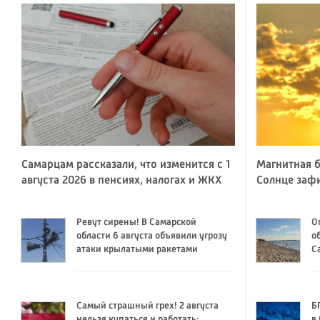
Самарцам рассказали, что изменится с 1
Магнитная б
августа 2026 в пенсиях, налогах и ЖКХ
Солнце заф
Ревут сирены! В Самарской
О
области 6 августа объявили угрозу
о
атаки крылатыми ракетами
С
Самый страшный грех! 2 августа
Б
нельзя купаться и работать:
в