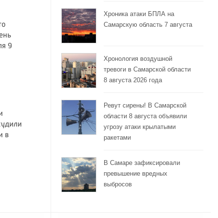
Хроника атаки БПЛА на
Самарскую область 7 августа
то
ень
ля 9
Хронология воздушной
тревоги в Самарской области
8 августа 2026 года
Ревут сирены! В Самарской
и
области 8 августа объявили
судили
угрозу атаки крылатыми
и в
ракетами
В Самаре зафиксировали
превышение вредных
выбросов