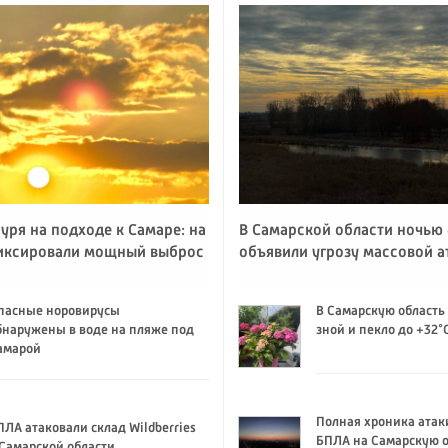
уря на подходе к Самаре: на
В Самарской области ночью 
иксировали мощный выброс
объявили угрозу массовой 
пасные норовирусы
В Самарскую область
бнаружены в воде на пляже под
зной и пекло до +32°
амарой
Полная хроника атак
ПЛА атаковали склад Wildberries
БПЛА на Самарскую о
 Самарской области