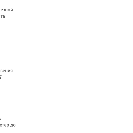
лезной
ста
овения
7
ь
етер до