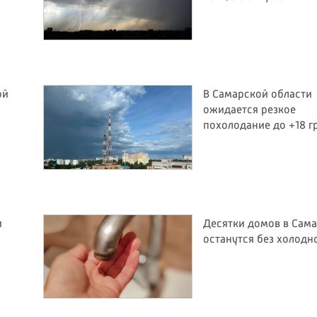
ой
В Самарской области
ожидается резкое
похолодание до +18 г
и
Десятки домов в Сам
останутся без холодн