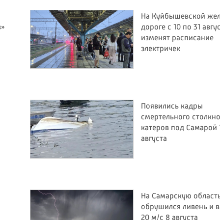
На Куйбышевской же
в»
дороге с 10 по 31 авгу
изменят расписание
электричек
Появились кадры
смертельного столкн
катеров под Самарой 
августа
На Самарскую област
обрушился ливень и в
20 м/с 8 августа