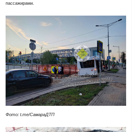
пассажирами.
Фото: t.me/СамараДТП