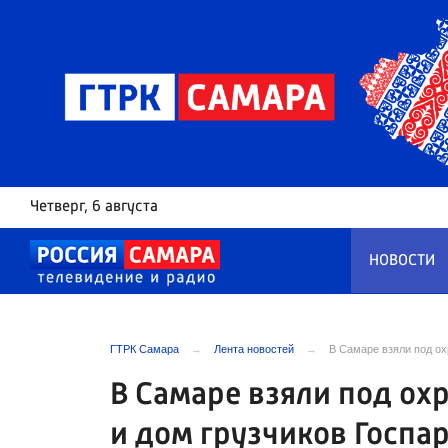
Четверг
, 6 августа
НОВОСТИ
ГТРК Самара
Лента новостей
В Самаре взяли под ох
В Самаре взяли под ох
и дом грузчиков Госпа