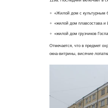
119а. Последний включает в с
«Жилой дом с культурным 
«жилой дом плавсостава и 
«жилой дом грузчиков Госп
Отмечается, что в предмет о
окна-витрины, висячие лопатк