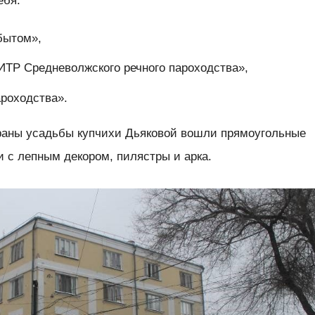
ебя:
бытом»,
ИТР Средневолжского речного пароходства»,
ароходства».
храны усадьбы купчихи Дьяковой вошли прямоугольные
и с лепным декором, пилястры и арка.