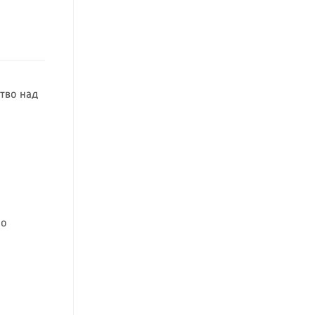
тво над
 о