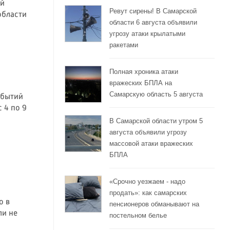
ой
Ревут сирены! В Самарской
области
области 6 августа объявили
угрозу атаки крылатыми
ракетами
Полная хроника атаки
вражеских БПЛА на
Самарскую область 5 августа
обытий
 4 по 9
В Самарской области утром 5
августа объявили угрозу
массовой атаки вражеских
БПЛА
«Срочно уезжаем - надо
продать»: как самарских
о в
пенсионеров обманывают на
ли не
постельном белье