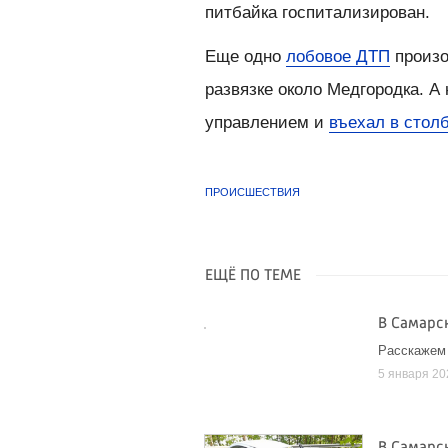
питбайка госпитализирован.
Еще одно
лобовое ДТП
произо
развязке около Медгородка. А
управлением и
въехал в стол
ПРОИСШЕСТВИЯ
ЕЩЁ ПО ТЕМЕ
В Самарс
Расскажем
5 января 20