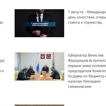
7 августа - Междуна
день холостяка: откр
де
советы к торжеству
Губернатор Вячеслав
ра:
Федорищев встретилс
первым заместителем
ого
председателя Комите
Госдумы по бюджету 
налогам Леонидом
Симановским