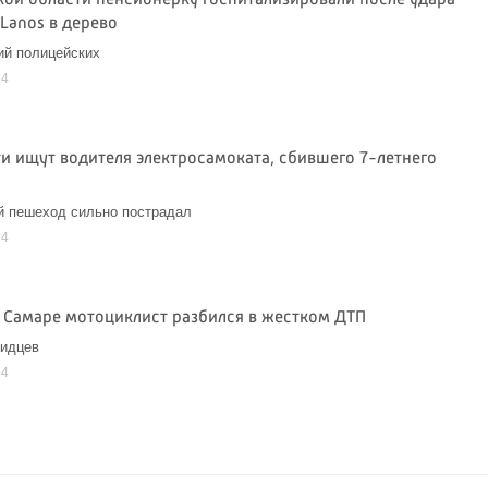
кой области пенсионерку госпитализировали после удара
 Lanos в дерево
ий полицейских
24
ти ищут водителя электросамоката, сбившего 7-летнего
й пешеход сильно пострадал
24
в Самаре мотоциклист разбился в жестком ДТП
видцев
24