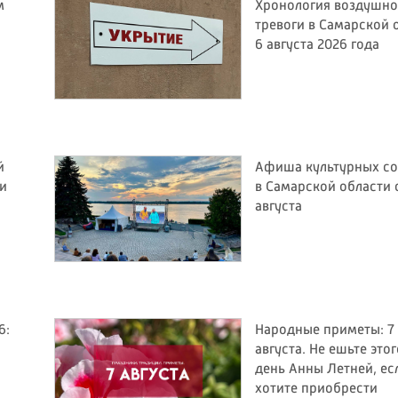
м
Хронология воздушн
тревоги в Самарской 
6 августа 2026 года
й
Афиша культурных с
ли
в Самарской области с
августа
6:
Народные приметы: 7
августа. Не ешьте этог
день Анны Летней, ес
хотите приобрести