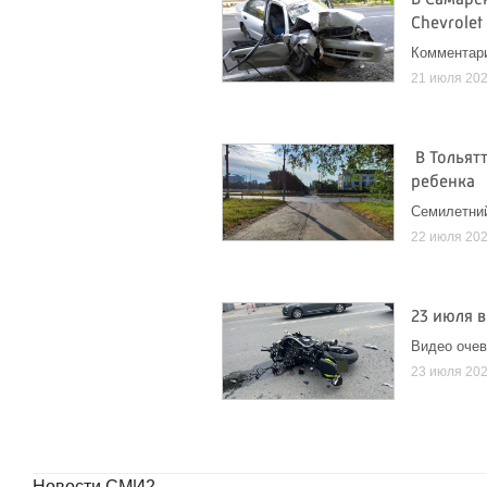
В Самарс
Chevrolet
Комментар
21 июля 20
В Тольят
ребенка
Семилетни
22 июля 20
23 июля 
Видео оче
23 июля 20
Новости СМИ2