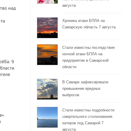
августа
тво над
Хроника атаки БПЛА на
ста
Самарскую область 7 августа
Стали известны последствия
ночной атаки БПЛА на
предприятие в Самарской
рёба: 9
области
области
ителя
В Самаре зафиксировали
превышение вредных
выбросов
Стали известны подробности
в»
смертельного столкновения
й
катеров под Самарой 7
августа