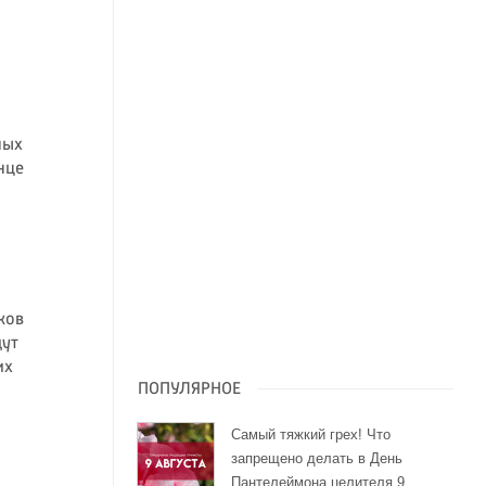
ных
нце
ков
дут
их
ПОПУЛЯРНОЕ
Самый тяжкий грех! Что
запрещено делать в День
Пантелеймона целителя 9