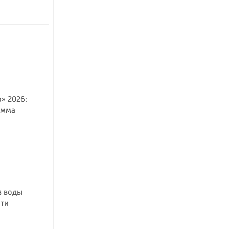
» 2026:
амма
з воды
сти