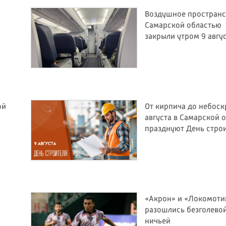
Воздушное пространс
Самарской областью
закрыли утром 9 авгу
ой
От кирпича до небоск
августа в Самарской 
празднуют День стро
«Акрон» и «Локомоти
разошлись безголево
ничьей