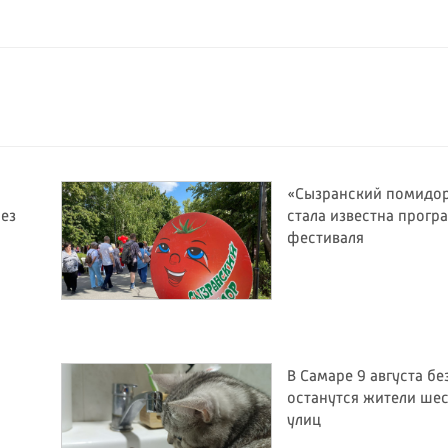
«Сызранский помидор
ез
стала известна прогр
фестиваля
В Самаре 9 августа бе
останутся жители ше
улиц