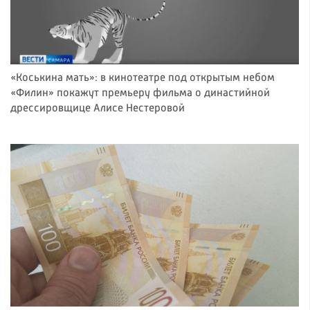
«Коськина мать»: в кинотеатре под открытым небом
«Филин» покажут премьеру фильма о династийной
дрессировщице Алисе Нестеровой