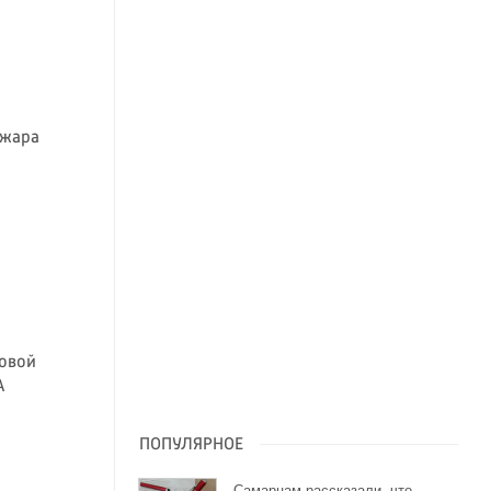
 жара
совой
А
ПОПУЛЯРНОЕ
Самарцам рассказали, что