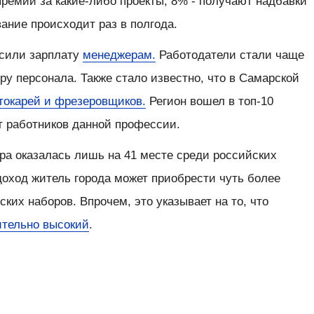
премии за какие-либо проекты, 8% - получают надбавки
вание происходит раз в полгода.
ысили зарплату
менеджерам.
Работодатели стали чаще
ру персонала. Также стало известно, что в Самарской
токарей и фрезеровщиков.
Регион вошел в топ-10
т работников данной профессии.
ра оказалась лишь на 41 месте среди российских
доход житель города может приобрести чуть более
ких наборов. Впрочем, это указывает на то, что
ительно высокий
.