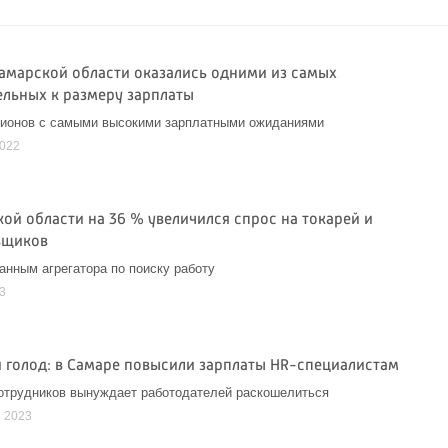
амарской области оказались одними из самых
ельных к размеру зарплаты
гионов с самыми высокими зарплатными ожиданиями
2022
кой области на 36 % увеличился спрос на токарей и
вщиков
анным агрегатора по поиску работу
3
 голод: в Самаре повысили зарплаты HR-специалистам
отрудников вынуждает работодателей раскошелиться
я 2023