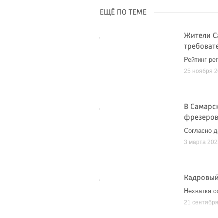
ЕЩЁ ПО ТЕМЕ
Жители С
требоват
Рейтинг ре
25 ноября 
В Самарс
фрезеро
Согласно д
3 марта 202
Кадровый
Нехватка с
21 сентябр