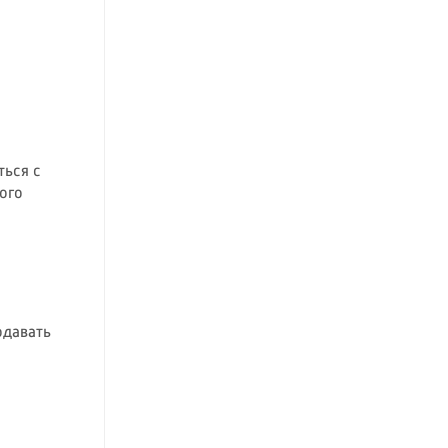
ться с
ого
одавать