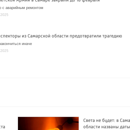
ветской Армии в Самаре закрыли до 18 февраля
о с аварийным ремонтом
 2025
нспекторы из Самарской области предотвратили трагедию
закончиться иначе
 2025
Света не будет: в Сам
ста
области названы даты