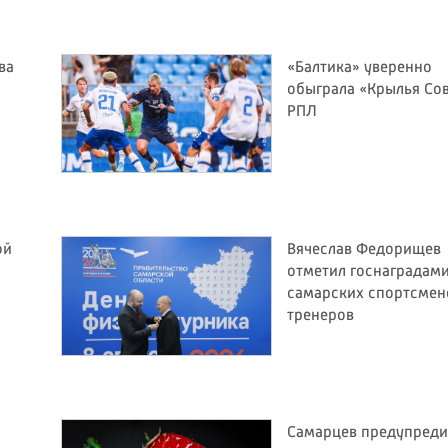
ва
«Балтика» уверенно
обыграла «Крылья Сов
РПЛ
ой
Вячеслав Федорищев
отметил госнаградам
самарских спортсмен
тренеров
Самарцев предупреди