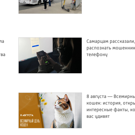
ла
Самарцам рассказали,
распознать мошенник
тва
телефону
8 августа — Всемирн
и
кошек: история, откр
интересные факты, к
вас удивят