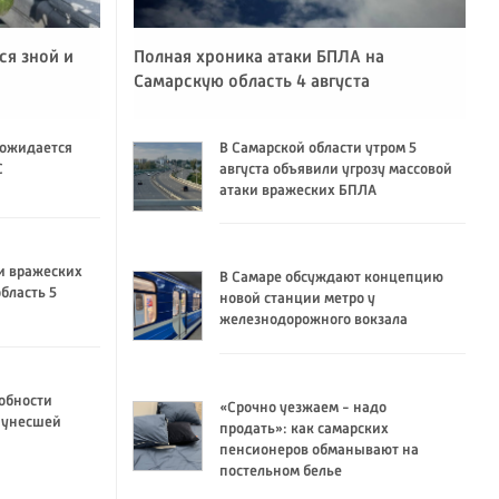
ся зной и
Полная хроника атаки БПЛА на
Самарскую область 4 августа
 ожидается
В Самарской области утром 5
C
августа объявили угрозу массовой
атаки вражеских БПЛА
и вражеских
В Самаре обсуждают концепцию
бласть 5
новой станции метро у
железнодорожного вокзала
обности
«Срочно уезжаем - надо
 унесшей
продать»: как самарских
пенсионеров обманывают на
постельном белье