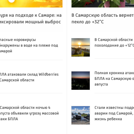
уря на подходе к Самаре: на
В Самарскую область вернет
иксировали мощный выброс
пекло до +32°C
пасные норовирусы
В Самарской области
бнаружены в воде на пляже под
похолодание до +12°
амарой
Полная хроника атак
ПЛА атаковали склад Wildberries
БПЛА на Самарскую о
 Самарской области
августа
 Самарской области ночью 4
Стали известны подр
вгуста объявили угрозу массовой
аварии под Самарой,
таки БПЛА
жизнь ребенка