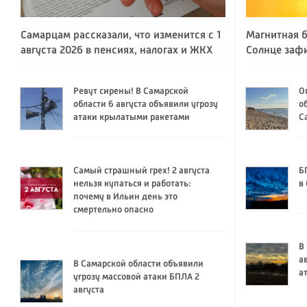
Самарцам рассказали, что изменится с 1
Магнитная б
августа 2026 в пенсиях, налогах и ЖКХ
Солнце заф
Ревут сирены! В Самарской
О
области 6 августа объявили угрозу
о
атаки крылатыми ракетами
С
Самый страшный грех! 2 августа
Б
нельзя купаться и работать:
в
почему в Ильин день это
смертельно опасно
В
а
В Самарской области объявили
а
угрозу массовой атаки БПЛА 2
августа