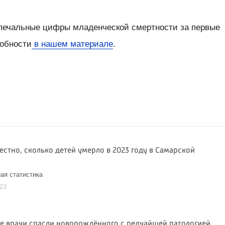
печальные цифры младенческой смертности за первые
робности
в нашем материале
.
естно, сколько детей умерло в 2023 году в Самарской
ая статистика
023
е врачи спасли новорождённого с редчайшей патологией