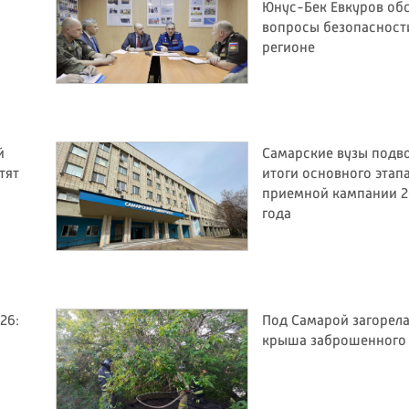
Юнус-Бек Евкуров об
вопросы безопасност
регионе
й
Самарские вузы подв
тят
итоги основного этап
приемной кампании 2
года
26:
Под Самарой загорел
крыша заброшенного