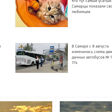
Кто тут самый усатый
Самарцы показали св
любимцев
о
В Самаре с 8 августа
изменилась схема дв
дачных автобусов № 1
174