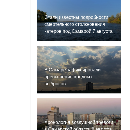
Стали известны подробности
смертельного столкновения
катеров под Самарой 7 августа
В Самаре зафиксировали
превышение вредных
выбросов
Хронология воздушной тревоги
в Самарской области 8 августа