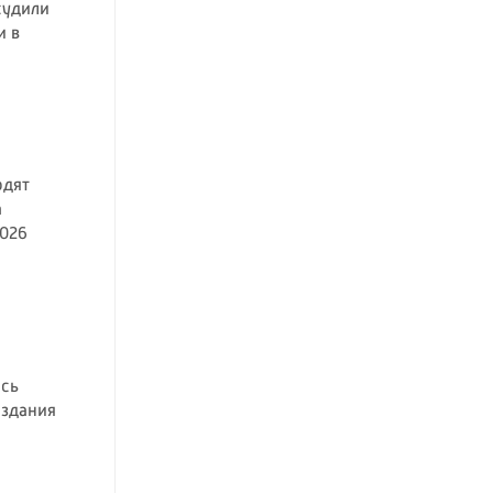
судили
и в
одят
а
026
ась
 здания