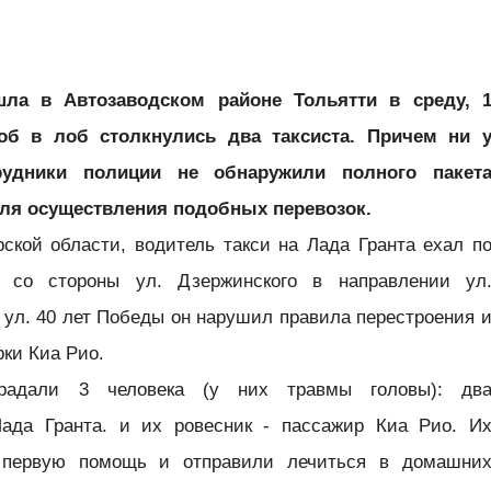
ла в Автозаводском районе Тольятти в среду, 
лоб в лоб столкнулись два таксиста. Причем ни 
рудники полиции не обнаружили полного пакет
ля осуществления подобных перевозок.
кой области, водитель такси на Лада Гранта ехал п
у со стороны ул. Дзержинского в направлении ул
 ул. 40 лет Победы он нарушил правила перестроения 
рки Киа Рио.
традали 3 человека (у них травмы головы): дв
Лада Гранта. и их ровесник - пассажир Киа Рио. И
и первую помощь и отправили лечиться в домашни