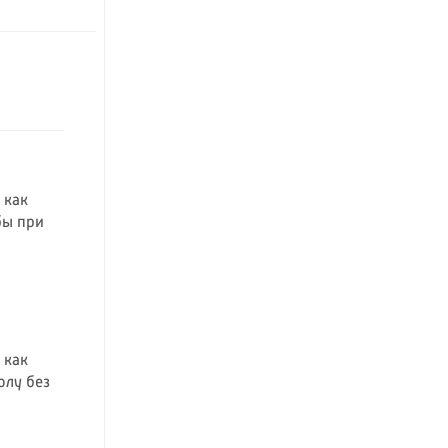
а
 как
бы при
 как
олу без