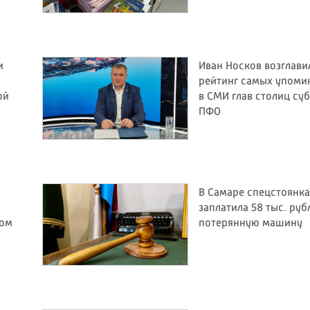
и
Иван Носков возглави
рейтинг самых упом
ой
в СМИ глав столиц су
ПФО
В Самаре спецстоянка
заплатила 58 тыс. руб
бом
потерянную машину