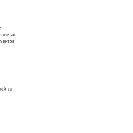
л
инаемых
бъектов
лей за