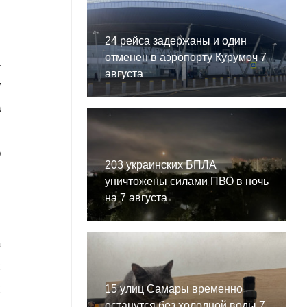
24 рейса задержаны и один
отменен в аэропорту Курумоч 7
1
августа
у
а
о
203 украинских БПЛА
.
уничтожены силами ПВО в ночь
и
на 7 августа
а
х
х
15 улиц Самары временно
останутся без холодной воды 7