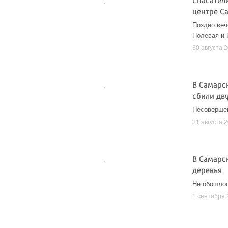
Спасател
центре С
Поздно веч
Полевая и 
30 августа 
В Самарс
сбили дву
Несовершен
31 августа 
В Самарс
деревья
Не обошлос
1 сентября 