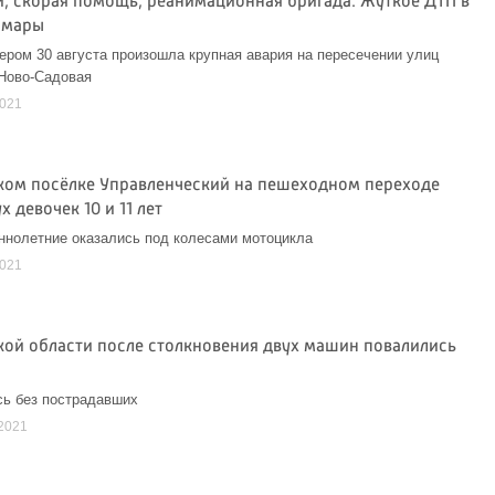
и, скорая помощь, реанимационная бригада. Жуткое ДТП в
амары
ером 30 августа произошла крупная авария на пересечении улиц
Ново-Садовая
2021
ком посёлке Управленческий на пешеходном переходе
х девочек 10 и 11 лет
нолетние оказались под колесами мотоцикла
2021
кой области после столкновения двух машин повалились
ь без пострадавших
2021