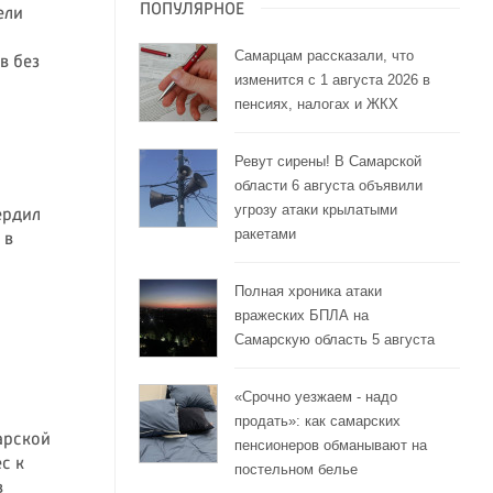
ПОПУЛЯРНОЕ
ели
Самарцам рассказали, что
в без
изменится с 1 августа 2026 в
пенсиях, налогах и ЖКХ
Ревут сирены! В Самарской
области 6 августа объявили
угрозу атаки крылатыми
ердил
ракетами
 в
Полная хроника атаки
вражеских БПЛА на
Самарскую область 5 августа
«Срочно уезжаем - надо
продать»: как самарских
арской
пенсионеров обманывают на
с к
постельном белье
в