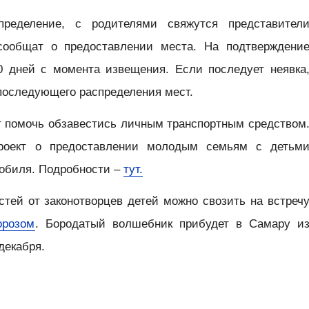
пределение, с родителями свяжутся представител
сообщат о предоставлении места. На подтверждени
0 дней с момента извещения. Если последует неявка
 последующего распределения мест.
ет помочь обзавестись личным транспортным средством
проект о предоставлении молодым семьям с детьм
мобиля. Подробности –
тут.
тей от законотворцев детей можно свозить на встреч
розом
. Бородатый волшебник прибудет в Самару и
декабря.