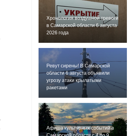
Хронология воздушной тревоги
в Самарской области 6 августа
2026 года
т
й
,
Ревут сирены! В Самарской
л
области 6 августа объявили
угрозу атаки крылатыми
ракетами
е
Афиша культурных событий в
т
Самарской области с 4 по 9