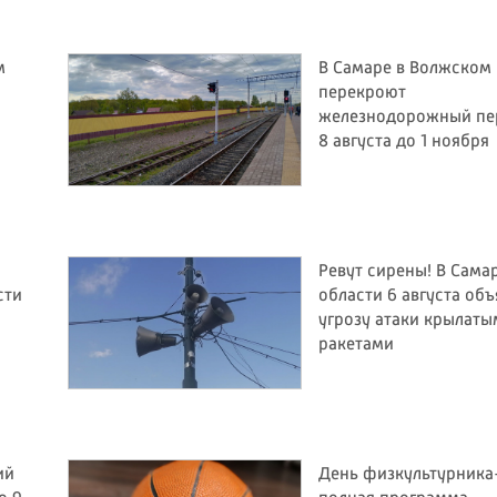
м
В Самаре в Волжском
перекроют
железнодорожный пе
8 августа до 1 ноября
Ревут сирены! В Сама
сти
области 6 августа об
угрозу атаки крылаты
ракетами
ий
День физкультурника