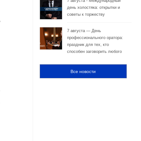
7 августа - Международный
день холостяка: открытки и
и
советы к торжеству
е
7 августа — День
,
профессионального оратора:
праздник для тех, кто
способен заговорить любого
.
и
Все новости
у
з