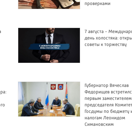
проверками
а
7 августа - Междуна
день холостяка: откр
советы к торжеству
Губернатор Вячеслав
ра:
Федорищев встретилс
первым заместителем
ого
председателя Комите
Госдумы по бюджету 
налогам Леонидом
Симановским