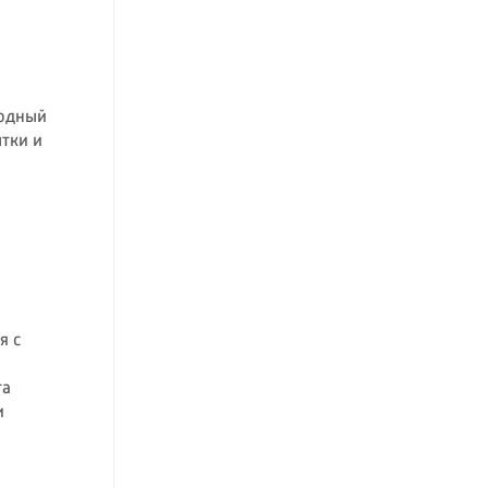
родный
ытки и
я с
та
и